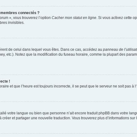
s membres connectés ?
forum », vous trouverez l’option
Cacher mon statut en ligne
. Si vous activez cette o
es invisibles.
ifférent de celui dans lequel vous êtes. Dans ce cas, accédez au
panneau de l’utilisa
ney, etc.). Notez que la modification du fuseau horaire, comme la plupart des para
ecte !
aire et que l’heure est toujours incorrecte, il se peut que le serveur ne soit pas à
installé votre langue ou bien que personne n’ait encore traduit phpBB dans votre l
s à créer et partager une nouvelle traduction. Vous trouverez plus d’informations sur l