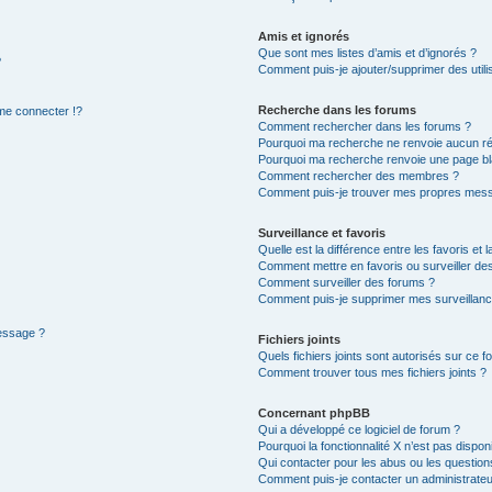
Amis et ignorés
Que sont mes listes d’amis et d’ignorés ?
?
Comment puis-je ajouter/supprimer des utilis
Recherche dans les forums
e connecter !?
Comment rechercher dans les forums ?
Pourquoi ma recherche ne renvoie aucun ré
Pourquoi ma recherche renvoie une page bl
Comment rechercher des membres ?
Comment puis-je trouver mes propres mess
Surveillance et favoris
Quelle est la différence entre les favoris et l
Comment mettre en favoris ou surveiller des
Comment surveiller des forums ?
Comment puis-je supprimer mes surveillanc
message ?
Fichiers joints
Quels fichiers joints sont autorisés sur ce f
Comment trouver tous mes fichiers joints ?
Concernant phpBB
Qui a développé ce logiciel de forum ?
Pourquoi la fonctionnalité X n’est pas dispon
Qui contacter pour les abus ou les questio
Comment puis-je contacter un administrateu