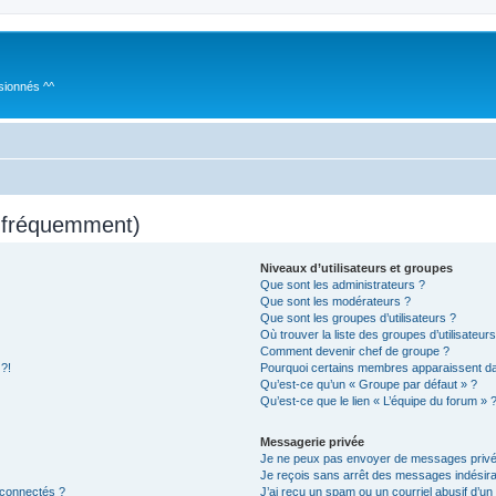
sionnés ^^
s fréquemment)
Niveaux d’utilisateurs et groupes
Que sont les administrateurs ?
Que sont les modérateurs ?
Que sont les groupes d’utilisateurs ?
Où trouver la liste des groupes d’utilisateur
Comment devenir chef de groupe ?
 ?!
Pourquoi certains membres apparaissent dan
Qu’est-ce qu’un « Groupe par défaut » ?
Qu’est-ce que le lien « L’équipe du forum » 
Messagerie privée
Je ne peux pas envoyer de messages privé
Je reçois sans arrêt des messages indésira
 connectés ?
J’ai reçu un spam ou un courriel abusif d’u