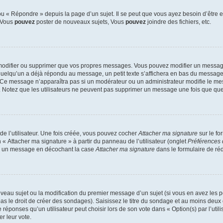
 « Répondre » depuis la page d’un sujet. Il se peut que vous ayez besoin d’être e
: Vous
pouvez
poster de nouveaux sujets, Vous
pouvez
joindre des fichiers, etc.
modifier ou supprimer que vos propres messages. Vous pouvez modifier un message
lqu’un a déjà répondu au message, un petit texte s’affichera en bas du message ind
n. Ce message n’apparaîtra pas si un modérateur ou un administrateur modifie le mes
ive. Notez que les utilisateurs ne peuvent pas supprimer un message une fois que qu
e l’utilisateur. Une fois créée, vous pouvez cocher
Attacher ma signature
sur le fo
 « Attacher ma signature » à partir du panneau de l’utilisateur (onglet
Préférences 
 à un message en décochant la case
Attacher ma signature
dans le formulaire de ré
ouveau sujet ou la modification du premier message d’un sujet (si vous en avez les p
 le droit de créer des sondages). Saisissez le titre du sondage et au moins deux o
onses qu’un utilisateur peut choisir lors de son vote dans « Option(s) par l’utilis
er leur vote.