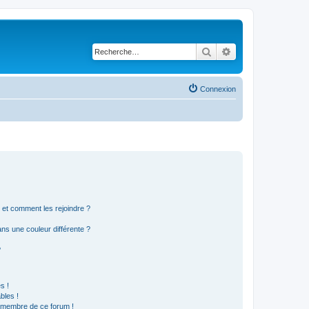
Rechercher
Recherche avancé
Connexion
s et comment les rejoindre ?
s une couleur différente ?
?
s !
bles !
n membre de ce forum !