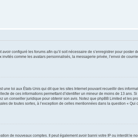
t avoir configuré les forums afin qu’il soit nécessaire de s’enregistrer pour poster
x invités comme les avatars personnalisés, la messagerie privée, l’envoi de courri
t une loi aux États-Unis qui dit que les sites Internet pouvant recueillir des infor
ollecte de ces informations permettant d’identifier un mineur de moins de 13 ans. S
tez un conseiller juridique pour obtenir son avis. Notez que phpBB Limited et les pr
gales de toutes sortes, à l’exception de celles mentionnées dans la question « Qui
réation de nouveaux comptes. Il peut également avoir banni votre IP ou interdit le no