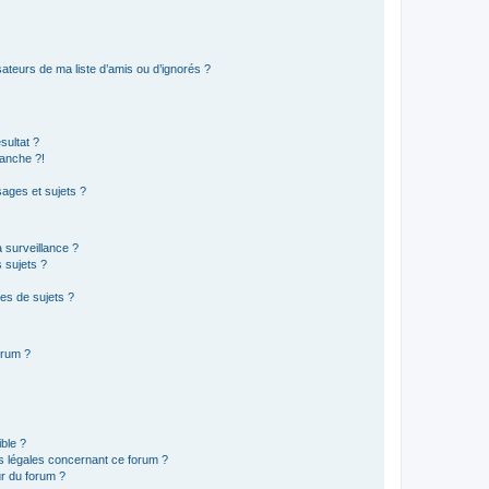
ateurs de ma liste d’amis ou d’ignorés ?
sultat ?
anche ?!
ages et sujets ?
a surveillance ?
 sujets ?
es de sujets ?
orum ?
ible ?
ns légales concernant ce forum ?
r du forum ?