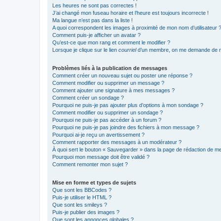
Les heures ne sont pas correctes !
J’ai changé mon fuseau horaire et l’heure est toujours incorrecte !
Ma langue n’est pas dans la liste !
A quoi correspondent les images à proximité de mon nom d’utilisateur 
Comment puis-je afficher un avatar ?
Qu’est-ce que mon rang et comment le modifier ?
Lorsque je clique sur le lien
courriel
d’un membre, on me demande de m
Problèmes liés à la publication de messages
Comment créer un nouveau sujet ou poster une réponse ?
Comment modifier ou supprimer un message ?
Comment ajouter une signature à mes messages ?
Comment créer un sondage ?
Pourquoi ne puis-je pas ajouter plus d’options à mon sondage ?
Comment modifier ou supprimer un sondage ?
Pourquoi ne puis-je pas accéder à un forum ?
Pourquoi ne puis-je pas joindre des fichiers à mon message ?
Pourquoi ai-je reçu un avertissement ?
Comment rapporter des messages à un modérateur ?
À quoi sert le bouton « Sauvegarder » dans la page de rédaction de 
Pourquoi mon message doit être validé ?
Comment remonter mon sujet ?
Mise en forme et types de sujets
Que sont les BBCodes ?
Puis-je utiliser le HTML ?
Que sont les smileys ?
Puis-je publier des images ?
Que sont les annonces globales ?