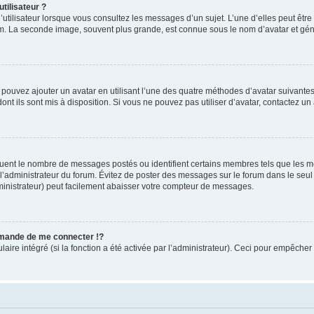
tilisateur ?
utilisateur lorsque vous consultez les messages d’un sujet. L’une d’elles peut êtr
rum. La seconde image, souvent plus grande, est connue sous le nom d’avatar et 
s pouvez ajouter un avatar en utilisant l’une des quatre méthodes d’avatar suivantes 
ont ils sont mis à disposition. Si vous ne pouvez pas utiliser d’avatar, contactez un
iquent le nombre de messages postés ou identifient certains membres tels que les 
ar l’administrateur du forum. Évitez de poster des messages sur le forum dans le seu
ministrateur) peut facilement abaisser votre compteur de messages.
mande de me connecter !?
re intégré (si la fonction a été activée par l’administrateur). Ceci pour empêcher l’u