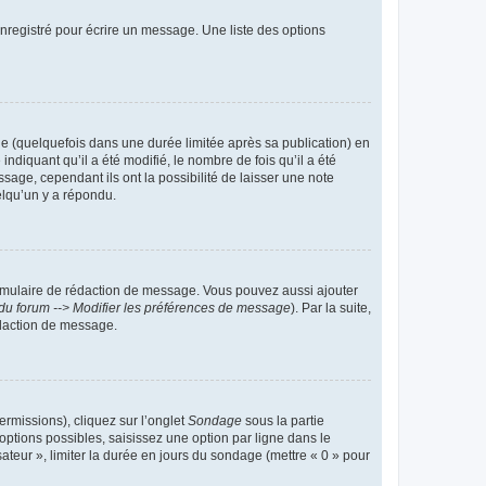
nregistré pour écrire un message. Une liste des options
 (quelquefois dans une durée limitée après sa publication) en
iquant qu’il a été modifié, le nombre de fois qu’il a été
sage, cependant ils ont la possibilité de laisser une note
elqu’un y a répondu.
rmulaire de rédaction de message. Vous pouvez aussi ajouter
du forum --> Modifier les préférences de message
). Par la suite,
daction de message.
ermissions), cliquez sur l’onglet
Sondage
sous la partie
ptions possibles, saisissez une option par ligne dans le
ateur », limiter la durée en jours du sondage (mettre « 0 » pour