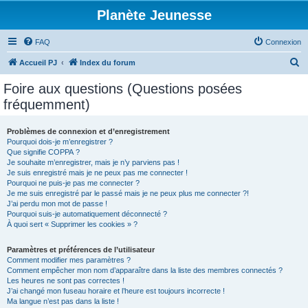
Planète Jeunesse
FAQ
Connexion
R
Accueil PJ
Index du forum
e
Foire aux questions (Questions posées
c
fréquemment)
h
e
Problèmes de connexion et d’enregistrement
Pourquoi dois-je m’enregistrer ?
r
Que signifie COPPA ?
c
Je souhaite m’enregistrer, mais je n’y parviens pas !
Je suis enregistré mais je ne peux pas me connecter !
h
Pourquoi ne puis-je pas me connecter ?
Je me suis enregistré par le passé mais je ne peux plus me connecter ?!
e
J’ai perdu mon mot de passe !
r
Pourquoi suis-je automatiquement déconnecté ?
À quoi sert « Supprimer les cookies » ?
Paramètres et préférences de l’utilisateur
Comment modifier mes paramètres ?
Comment empêcher mon nom d’apparaître dans la liste des membres connectés ?
Les heures ne sont pas correctes !
J’ai changé mon fuseau horaire et l’heure est toujours incorrecte !
Ma langue n’est pas dans la liste !