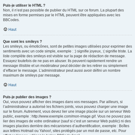
Puis-je utiliser le HTML ?
Non, il n’est pas possible de publier du HTML sur ce forum. La plupart des
mises en forme permises par le HTML peuvent être appliquées avec les
BBCodes.
Haut
Que sont les smileys ?
Les smileys, ou émoticônes, sont de petites images utilisées pour exprimer des
sentiments avec un code simple, exemple : :) signifie joyeux, :( signifie triste. La
liste complète des smileys est visible sur la page de rédaction de message.
Essayez toutefois de ne pas en abuser. Ils peuvent rapidement rendre un
message illisible et un modérateur peut décider de les retirer ou simplement
d’effacer le message. L’administrateur peut aussi avoir défini un nombre
maximum de smileys par message.
Haut
Puis-je publier des images ?
Oui, vous pouvez afficher des images dans vos messages. Par ailleurs, si
l’administrateur a autorisé les fichiers joints, vous pouvez charger une image
sur le forum. Autrement, vous devez lier une image placée sur un serveur Web
public, exemple : http://www.exemple.com/mon-image.gif. Vous ne pouvez pas
lier des images de votre ordinateur (sauf si c’est un serveur Web public) ni des
images placées derrière des mécanismes d’authentification, exemple : Boîtes
aux lettres Hotmail ou Yahoo!, sites protégés par un mot de passe, etc. Pour