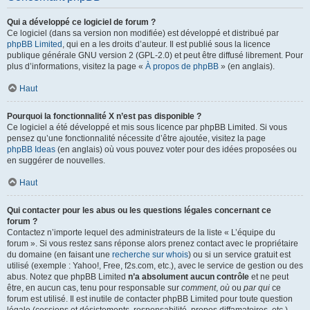
Qui a développé ce logiciel de forum ?
Ce logiciel (dans sa version non modifiée) est développé et distribué par
phpBB Limited
, qui en a les droits d’auteur. Il est publié sous la licence
publique générale GNU version 2 (GPL-2.0) et peut être diffusé librement. Pour
plus d’informations, visitez la page «
À propos de phpBB
» (en anglais).
Haut
Pourquoi la fonctionnalité X n’est pas disponible ?
Ce logiciel a été développé et mis sous licence par phpBB Limited. Si vous
pensez qu’une fonctionnalité nécessite d’être ajoutée, visitez la page
phpBB Ideas
(en anglais) où vous pouvez voter pour des idées proposées ou
en suggérer de nouvelles.
Haut
Qui contacter pour les abus ou les questions légales concernant ce
forum ?
Contactez n’importe lequel des administrateurs de la liste « L’équipe du
forum ». Si vous restez sans réponse alors prenez contact avec le propriétaire
du domaine (en faisant une
recherche sur whois
) ou si un service gratuit est
utilisé (exemple : Yahoo!, Free, f2s.com, etc.), avec le service de gestion ou des
abus. Notez que phpBB Limited
n’a absolument aucun contrôle
et ne peut
être, en aucun cas, tenu pour responsable sur
comment
,
où
ou
par qui
ce
forum est utilisé. Il est inutile de contacter phpBB Limited pour toute question