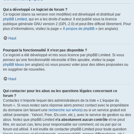
Qui a développé ce logiciel de forum ?
Ce logiciel (dans sa version non modifiée) est développé et distribué par
phpBB Limited
, qui en a les droits d’auteur. Il est publié sous la licence
publique générale GNU version 2 (GPL-2.0) et peut être diffusé librement. Pour
plus d’informations, visitez la page «
À propos de phpBB
» (en anglais).
Haut
Pourquoi la fonctionnalité X n’est pas disponible ?
Ce logiciel a été développé et mis sous licence par phpBB Limited. Si vous
pensez qu’une fonctionnalité nécessite d’être ajoutée, visitez la page
phpBB Ideas
(en anglais) où vous pouvez voter pour des idées proposées ou
en suggérer de nouvelles.
Haut
Qui contacter pour les abus ou les questions légales concernant ce
forum ?
Contactez n’importe lequel des administrateurs de la liste « L’équipe du
forum ». Si vous restez sans réponse alors prenez contact avec le propriétaire
du domaine (en faisant une
recherche sur whois
) ou si un service gratuit est
utilisé (exemple : Yahoo!, Free, f2s.com, etc.), avec le service de gestion ou des
abus. Notez que phpBB Limited
n’a absolument aucun contrôle
et ne peut
être, en aucun cas, tenu pour responsable sur
comment
,
où
ou
par qui
ce
forum est utilisé. Il est inutile de contacter phpBB Limited pour toute question