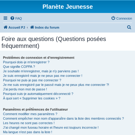
Planète Jeunesse
FAQ
Connexion
R
Accueil PJ
Index du forum
e
Foire aux questions (Questions posées
c
fréquemment)
h
e
Problèmes de connexion et d’enregistrement
Pourquoi dois-je m’enregistrer ?
r
Que signifie COPPA ?
c
Je souhaite m’enregistrer, mais je n’y parviens pas !
Je suis enregistré mais je ne peux pas me connecter !
h
Pourquoi ne puis-je pas me connecter ?
Je me suis enregistré par le passé mais je ne peux plus me connecter ?!
e
J’ai perdu mon mot de passe !
r
Pourquoi suis-je automatiquement déconnecté ?
À quoi sert « Supprimer les cookies » ?
Paramètres et préférences de l’utilisateur
Comment modifier mes paramètres ?
Comment empêcher mon nom d’apparaître dans la liste des membres connectés ?
Les heures ne sont pas correctes !
J’ai changé mon fuseau horaire et l’heure est toujours incorrecte !
Ma langue n’est pas dans la liste !