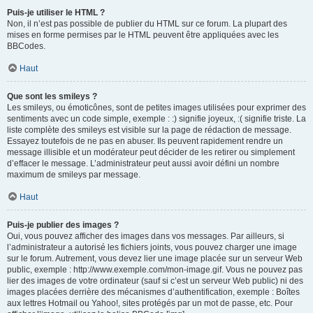
Puis-je utiliser le HTML ?
Non, il n’est pas possible de publier du HTML sur ce forum. La plupart des
mises en forme permises par le HTML peuvent être appliquées avec les
BBCodes.
Haut
Que sont les smileys ?
Les smileys, ou émoticônes, sont de petites images utilisées pour exprimer des
sentiments avec un code simple, exemple : :) signifie joyeux, :( signifie triste. La
liste complète des smileys est visible sur la page de rédaction de message.
Essayez toutefois de ne pas en abuser. Ils peuvent rapidement rendre un
message illisible et un modérateur peut décider de les retirer ou simplement
d’effacer le message. L’administrateur peut aussi avoir défini un nombre
maximum de smileys par message.
Haut
Puis-je publier des images ?
Oui, vous pouvez afficher des images dans vos messages. Par ailleurs, si
l’administrateur a autorisé les fichiers joints, vous pouvez charger une image
sur le forum. Autrement, vous devez lier une image placée sur un serveur Web
public, exemple : http://www.exemple.com/mon-image.gif. Vous ne pouvez pas
lier des images de votre ordinateur (sauf si c’est un serveur Web public) ni des
images placées derrière des mécanismes d’authentification, exemple : Boîtes
aux lettres Hotmail ou Yahoo!, sites protégés par un mot de passe, etc. Pour