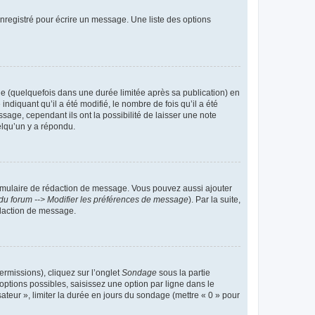
nregistré pour écrire un message. Une liste des options
 (quelquefois dans une durée limitée après sa publication) en
iquant qu’il a été modifié, le nombre de fois qu’il a été
sage, cependant ils ont la possibilité de laisser une note
elqu’un y a répondu.
rmulaire de rédaction de message. Vous pouvez aussi ajouter
du forum --> Modifier les préférences de message
). Par la suite,
daction de message.
ermissions), cliquez sur l’onglet
Sondage
sous la partie
ptions possibles, saisissez une option par ligne dans le
ateur », limiter la durée en jours du sondage (mettre « 0 » pour