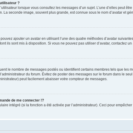
tilisateur ?
utilisateur lorsque vous consultez les messages d’un sujet. L’une d’elles peut êtr
rum. La seconde image, souvent plus grande, est connue sous le nom d’avatar et 
s pouvez ajouter un avatar en utilisant l’une des quatre méthodes d’avatar suivantes 
ont ils sont mis à disposition. Si vous ne pouvez pas utiliser d’avatar, contactez un
iquent le nombre de messages postés ou identifient certains membres tels que les 
ar l’administrateur du forum. Évitez de poster des messages sur le forum dans le seu
ministrateur) peut facilement abaisser votre compteur de messages.
mande de me connecter !?
re intégré (si la fonction a été activée par l’administrateur). Ceci pour empêcher l’u