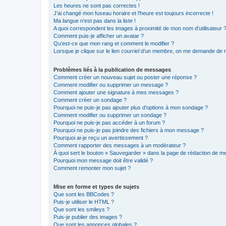
Les heures ne sont pas correctes !
J’ai changé mon fuseau horaire et l’heure est toujours incorrecte !
Ma langue n’est pas dans la liste !
A quoi correspondent les images à proximité de mon nom d’utilisateur 
Comment puis-je afficher un avatar ?
Qu’est-ce que mon rang et comment le modifier ?
Lorsque je clique sur le lien
courriel
d’un membre, on me demande de m
Problèmes liés à la publication de messages
Comment créer un nouveau sujet ou poster une réponse ?
Comment modifier ou supprimer un message ?
Comment ajouter une signature à mes messages ?
Comment créer un sondage ?
Pourquoi ne puis-je pas ajouter plus d’options à mon sondage ?
Comment modifier ou supprimer un sondage ?
Pourquoi ne puis-je pas accéder à un forum ?
Pourquoi ne puis-je pas joindre des fichiers à mon message ?
Pourquoi ai-je reçu un avertissement ?
Comment rapporter des messages à un modérateur ?
À quoi sert le bouton « Sauvegarder » dans la page de rédaction de 
Pourquoi mon message doit être validé ?
Comment remonter mon sujet ?
Mise en forme et types de sujets
Que sont les BBCodes ?
Puis-je utiliser le HTML ?
Que sont les smileys ?
Puis-je publier des images ?
Que sont les annonces globales ?