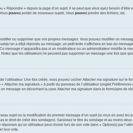
 « Répondre » depuis la page d’un sujet. Il se peut que vous ayez besoin d’être e
: Vous
pouvez
poster de nouveaux sujets, Vous
pouvez
joindre des fichiers, etc.
modifier ou supprimer que vos propres messages. Vous pouvez modifier un message
lqu’un a déjà répondu au message, un petit texte s’affichera en bas du message ind
n. Ce message n’apparaîtra pas si un modérateur ou un administrateur modifie le mes
ive. Notez que les utilisateurs ne peuvent pas supprimer un message une fois que qu
e l’utilisateur. Une fois créée, vous pouvez cocher
Attacher ma signature
sur le fo
 « Attacher ma signature » à partir du panneau de l’utilisateur (onglet
Préférences 
 à un message en décochant la case
Attacher ma signature
dans le formulaire de ré
ouveau sujet ou la modification du premier message d’un sujet (si vous en avez les p
 le droit de créer des sondages). Saisissez le titre du sondage et au moins deux o
onses qu’un utilisateur peut choisir lors de son vote dans « Option(s) par l’utilis
er leur vote.