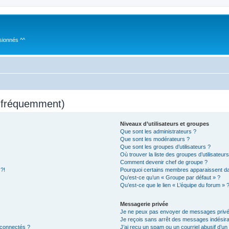
sionnés ^^
s fréquemment)
Niveaux d’utilisateurs et groupes
Que sont les administrateurs ?
Que sont les modérateurs ?
Que sont les groupes d’utilisateurs ?
Où trouver la liste des groupes d’utilisateur
Comment devenir chef de groupe ?
 ?!
Pourquoi certains membres apparaissent dan
Qu’est-ce qu’un « Groupe par défaut » ?
Qu’est-ce que le lien « L’équipe du forum » 
Messagerie privée
Je ne peux pas envoyer de messages privé
Je reçois sans arrêt des messages indésira
 connectés ?
J’ai reçu un spam ou un courriel abusif d’u