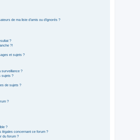
ateurs de ma liste d’amis ou d’ignorés ?
sultat ?
anche ?!
ages et sujets ?
a surveillance ?
 sujets ?
es de sujets ?
orum ?
ible ?
ns légales concernant ce forum ?
r du forum ?