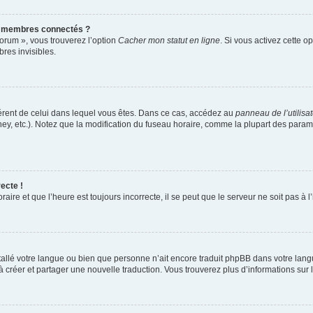
s membres connectés ?
forum », vous trouverez l’option
Cacher mon statut en ligne
. Si vous activez cette o
es invisibles.
ifférent de celui dans lequel vous êtes. Dans ce cas, accédez au
panneau de l’utilisa
ney, etc.). Notez que la modification du fuseau horaire, comme la plupart des para
ecte !
aire et que l’heure est toujours incorrecte, il se peut que le serveur ne soit pas à
installé votre langue ou bien que personne n’ait encore traduit phpBB dans votre l
s à créer et partager une nouvelle traduction. Vous trouverez plus d’informations sur l