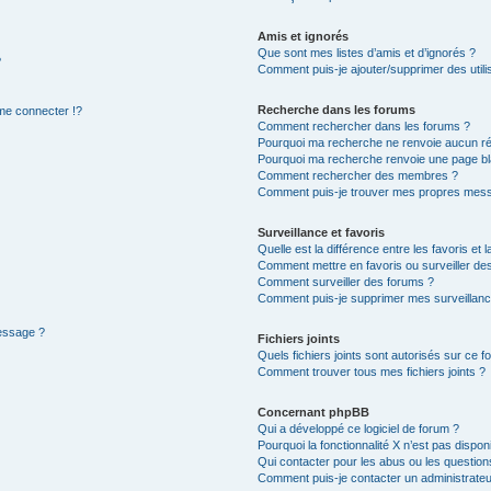
Amis et ignorés
Que sont mes listes d’amis et d’ignorés ?
?
Comment puis-je ajouter/supprimer des utilis
Recherche dans les forums
e connecter !?
Comment rechercher dans les forums ?
Pourquoi ma recherche ne renvoie aucun ré
Pourquoi ma recherche renvoie une page bl
Comment rechercher des membres ?
Comment puis-je trouver mes propres mess
Surveillance et favoris
Quelle est la différence entre les favoris et l
Comment mettre en favoris ou surveiller des
Comment surveiller des forums ?
Comment puis-je supprimer mes surveillanc
message ?
Fichiers joints
Quels fichiers joints sont autorisés sur ce f
Comment trouver tous mes fichiers joints ?
Concernant phpBB
Qui a développé ce logiciel de forum ?
Pourquoi la fonctionnalité X n’est pas dispon
Qui contacter pour les abus ou les questio
Comment puis-je contacter un administrateu