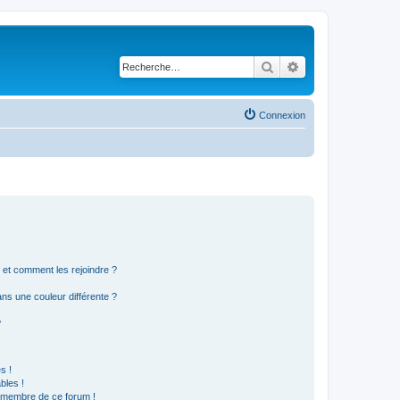
Rechercher
Recherche avancé
Connexion
s et comment les rejoindre ?
s une couleur différente ?
?
s !
bles !
n membre de ce forum !