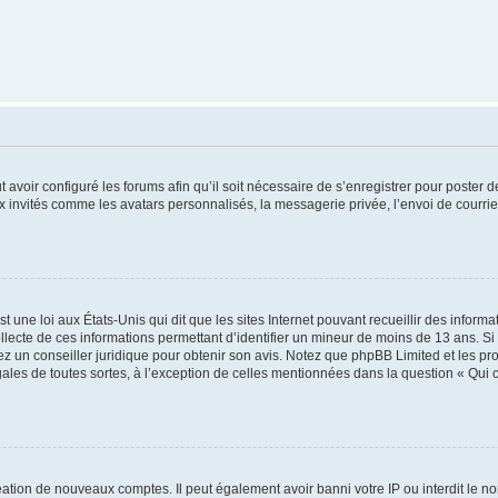
t avoir configuré les forums afin qu’il soit nécessaire de s’enregistrer pour poster
x invités comme les avatars personnalisés, la messagerie privée, l’envoi de courri
t une loi aux États-Unis qui dit que les sites Internet pouvant recueillir des infor
ollecte de ces informations permettant d’identifier un mineur de moins de 13 ans. S
tez un conseiller juridique pour obtenir son avis. Notez que phpBB Limited et les pr
gales de toutes sortes, à l’exception de celles mentionnées dans la question « Qui
réation de nouveaux comptes. Il peut également avoir banni votre IP ou interdit le no