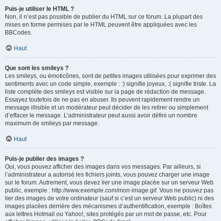
Puis-je utiliser le HTML ?
Non, il n’est pas possible de publier du HTML sur ce forum. La plupart des
mises en forme permises par le HTML peuvent être appliquées avec les
BBCodes.
Haut
Que sont les smileys ?
Les smileys, ou émoticônes, sont de petites images utilisées pour exprimer des
sentiments avec un code simple, exemple : :) signifie joyeux, :( signifie triste. La
liste complète des smileys est visible sur la page de rédaction de message.
Essayez toutefois de ne pas en abuser. Ils peuvent rapidement rendre un
message illisible et un modérateur peut décider de les retirer ou simplement
d’effacer le message. L’administrateur peut aussi avoir défini un nombre
maximum de smileys par message.
Haut
Puis-je publier des images ?
Oui, vous pouvez afficher des images dans vos messages. Par ailleurs, si
l’administrateur a autorisé les fichiers joints, vous pouvez charger une image
sur le forum. Autrement, vous devez lier une image placée sur un serveur Web
public, exemple : http://www.exemple.com/mon-image.gif. Vous ne pouvez pas
lier des images de votre ordinateur (sauf si c’est un serveur Web public) ni des
images placées derrière des mécanismes d’authentification, exemple : Boîtes
aux lettres Hotmail ou Yahoo!, sites protégés par un mot de passe, etc. Pour