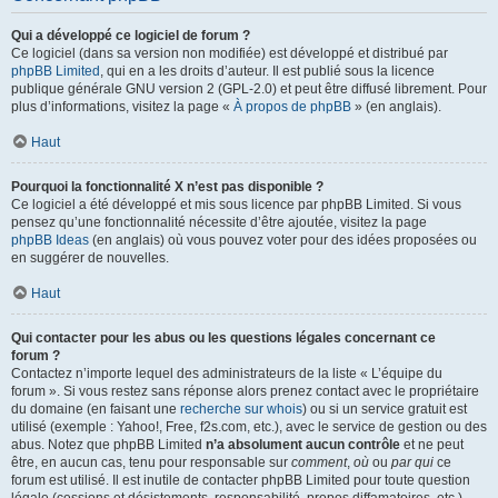
Qui a développé ce logiciel de forum ?
Ce logiciel (dans sa version non modifiée) est développé et distribué par
phpBB Limited
, qui en a les droits d’auteur. Il est publié sous la licence
publique générale GNU version 2 (GPL-2.0) et peut être diffusé librement. Pour
plus d’informations, visitez la page «
À propos de phpBB
» (en anglais).
Haut
Pourquoi la fonctionnalité X n’est pas disponible ?
Ce logiciel a été développé et mis sous licence par phpBB Limited. Si vous
pensez qu’une fonctionnalité nécessite d’être ajoutée, visitez la page
phpBB Ideas
(en anglais) où vous pouvez voter pour des idées proposées ou
en suggérer de nouvelles.
Haut
Qui contacter pour les abus ou les questions légales concernant ce
forum ?
Contactez n’importe lequel des administrateurs de la liste « L’équipe du
forum ». Si vous restez sans réponse alors prenez contact avec le propriétaire
du domaine (en faisant une
recherche sur whois
) ou si un service gratuit est
utilisé (exemple : Yahoo!, Free, f2s.com, etc.), avec le service de gestion ou des
abus. Notez que phpBB Limited
n’a absolument aucun contrôle
et ne peut
être, en aucun cas, tenu pour responsable sur
comment
,
où
ou
par qui
ce
forum est utilisé. Il est inutile de contacter phpBB Limited pour toute question