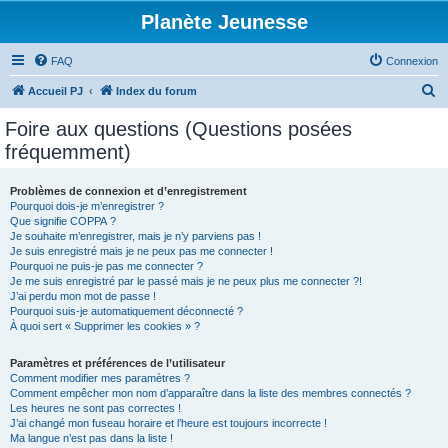
Planète Jeunesse
FAQ
Connexion
R
Accueil PJ
Index du forum
e
Foire aux questions (Questions posées
c
fréquemment)
h
e
Problèmes de connexion et d’enregistrement
Pourquoi dois-je m’enregistrer ?
r
Que signifie COPPA ?
c
Je souhaite m’enregistrer, mais je n’y parviens pas !
Je suis enregistré mais je ne peux pas me connecter !
h
Pourquoi ne puis-je pas me connecter ?
Je me suis enregistré par le passé mais je ne peux plus me connecter ?!
e
J’ai perdu mon mot de passe !
r
Pourquoi suis-je automatiquement déconnecté ?
À quoi sert « Supprimer les cookies » ?
Paramètres et préférences de l’utilisateur
Comment modifier mes paramètres ?
Comment empêcher mon nom d’apparaître dans la liste des membres connectés ?
Les heures ne sont pas correctes !
J’ai changé mon fuseau horaire et l’heure est toujours incorrecte !
Ma langue n’est pas dans la liste !