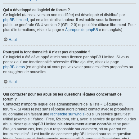
Qui a développé ce logiciel de forum ?
Ce logiciel (dans sa version non modifiée) est développé et distribué par
phpBB Limited
, qui en a les droits d’auteur. Il est publié sous la licence
publique générale GNU version 2 (GPL-2.0) et peut être diffusé librement. Pour
plus d’informations, visitez la page «
À propos de phpBB
» (en anglais).
Haut
Pourquoi la fonctionnalité X n’est pas disponible ?
Ce logiciel a été développé et mis sous licence par phpBB Limited. Si vous
pensez qu’une fonctionnalité nécessite d’être ajoutée, visitez la page
phpBB Ideas
(en anglais) où vous pouvez voter pour des idées proposées ou
en suggérer de nouvelles.
Haut
Qui contacter pour les abus ou les questions légales concernant ce
forum ?
Contactez n’importe lequel des administrateurs de la liste « L’équipe du
forum ». Si vous restez sans réponse alors prenez contact avec le propriétaire
du domaine (en faisant une
recherche sur whois
) ou si un service gratuit est
utilisé (exemple : Yahoo!, Free, f2s.com, etc.), avec le service de gestion ou des
abus. Notez que phpBB Limited
n’a absolument aucun contrôle
et ne peut
être, en aucun cas, tenu pour responsable sur
comment
,
où
ou
par qui
ce
forum est utilisé. Il est inutile de contacter phpBB Limited pour toute question