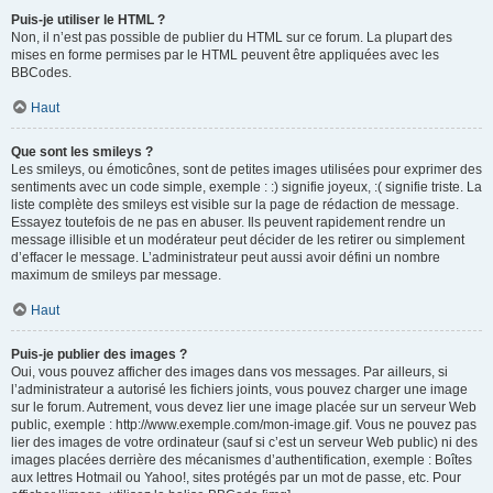
Puis-je utiliser le HTML ?
Non, il n’est pas possible de publier du HTML sur ce forum. La plupart des
mises en forme permises par le HTML peuvent être appliquées avec les
BBCodes.
Haut
Que sont les smileys ?
Les smileys, ou émoticônes, sont de petites images utilisées pour exprimer des
sentiments avec un code simple, exemple : :) signifie joyeux, :( signifie triste. La
liste complète des smileys est visible sur la page de rédaction de message.
Essayez toutefois de ne pas en abuser. Ils peuvent rapidement rendre un
message illisible et un modérateur peut décider de les retirer ou simplement
d’effacer le message. L’administrateur peut aussi avoir défini un nombre
maximum de smileys par message.
Haut
Puis-je publier des images ?
Oui, vous pouvez afficher des images dans vos messages. Par ailleurs, si
l’administrateur a autorisé les fichiers joints, vous pouvez charger une image
sur le forum. Autrement, vous devez lier une image placée sur un serveur Web
public, exemple : http://www.exemple.com/mon-image.gif. Vous ne pouvez pas
lier des images de votre ordinateur (sauf si c’est un serveur Web public) ni des
images placées derrière des mécanismes d’authentification, exemple : Boîtes
aux lettres Hotmail ou Yahoo!, sites protégés par un mot de passe, etc. Pour