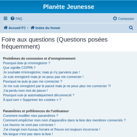
Planète Jeunesse
FAQ
Connexion
R
Accueil PJ
Index du forum
e
Foire aux questions (Questions posées
c
fréquemment)
h
e
Problèmes de connexion et d’enregistrement
Pourquoi dois-je m’enregistrer ?
r
Que signifie COPPA ?
c
Je souhaite m’enregistrer, mais je n’y parviens pas !
Je suis enregistré mais je ne peux pas me connecter !
h
Pourquoi ne puis-je pas me connecter ?
Je me suis enregistré par le passé mais je ne peux plus me connecter ?!
e
J’ai perdu mon mot de passe !
r
Pourquoi suis-je automatiquement déconnecté ?
À quoi sert « Supprimer les cookies » ?
Paramètres et préférences de l’utilisateur
Comment modifier mes paramètres ?
Comment empêcher mon nom d’apparaître dans la liste des membres connectés ?
Les heures ne sont pas correctes !
J’ai changé mon fuseau horaire et l’heure est toujours incorrecte !
Ma langue n’est pas dans la liste !