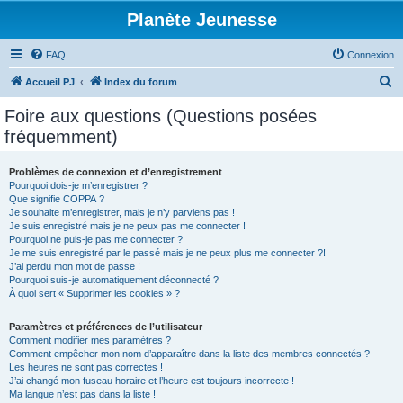
Planète Jeunesse
FAQ
Connexion
R
Accueil PJ
Index du forum
e
Foire aux questions (Questions posées
c
fréquemment)
h
e
Problèmes de connexion et d’enregistrement
Pourquoi dois-je m’enregistrer ?
r
Que signifie COPPA ?
c
Je souhaite m’enregistrer, mais je n’y parviens pas !
Je suis enregistré mais je ne peux pas me connecter !
h
Pourquoi ne puis-je pas me connecter ?
Je me suis enregistré par le passé mais je ne peux plus me connecter ?!
e
J’ai perdu mon mot de passe !
r
Pourquoi suis-je automatiquement déconnecté ?
À quoi sert « Supprimer les cookies » ?
Paramètres et préférences de l’utilisateur
Comment modifier mes paramètres ?
Comment empêcher mon nom d’apparaître dans la liste des membres connectés ?
Les heures ne sont pas correctes !
J’ai changé mon fuseau horaire et l’heure est toujours incorrecte !
Ma langue n’est pas dans la liste !