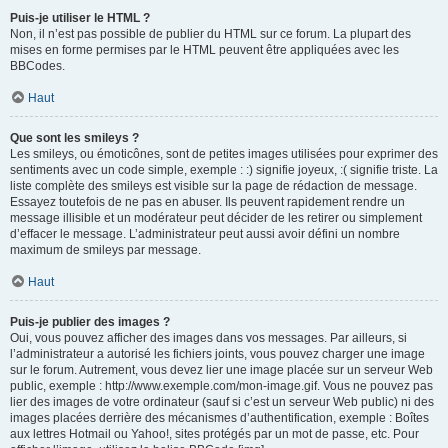
Puis-je utiliser le HTML ?
Non, il n’est pas possible de publier du HTML sur ce forum. La plupart des
mises en forme permises par le HTML peuvent être appliquées avec les
BBCodes.
Haut
Que sont les smileys ?
Les smileys, ou émoticônes, sont de petites images utilisées pour exprimer des
sentiments avec un code simple, exemple : :) signifie joyeux, :( signifie triste. La
liste complète des smileys est visible sur la page de rédaction de message.
Essayez toutefois de ne pas en abuser. Ils peuvent rapidement rendre un
message illisible et un modérateur peut décider de les retirer ou simplement
d’effacer le message. L’administrateur peut aussi avoir défini un nombre
maximum de smileys par message.
Haut
Puis-je publier des images ?
Oui, vous pouvez afficher des images dans vos messages. Par ailleurs, si
l’administrateur a autorisé les fichiers joints, vous pouvez charger une image
sur le forum. Autrement, vous devez lier une image placée sur un serveur Web
public, exemple : http://www.exemple.com/mon-image.gif. Vous ne pouvez pas
lier des images de votre ordinateur (sauf si c’est un serveur Web public) ni des
images placées derrière des mécanismes d’authentification, exemple : Boîtes
aux lettres Hotmail ou Yahoo!, sites protégés par un mot de passe, etc. Pour