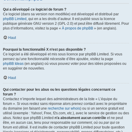
Qui a développé ce logiciel de forum ?
Ce logiciel (dans sa version non modifiée) est développé et distribué par
phpBB Limited
, qui en a les droits d’auteur. Il est publié sous la licence
publique générale GNU version 2 (GPL-2.0) et peut être diffusé librement. Pour
plus d’informations, visitez la page «
À propos de phpBB
» (en anglais).
Haut
Pourquoi la fonctionnalité X n’est pas disponible ?
Ce logiciel a été développé et mis sous licence par phpBB Limited. Si vous
pensez qu’une fonctionnalité nécessite d’être ajoutée, visitez la page
phpBB Ideas
(en anglais) où vous pouvez voter pour des idées proposées ou
en suggérer de nouvelles.
Haut
Qui contacter pour les abus ou les questions légales concernant ce
forum ?
Contactez n’importe lequel des administrateurs de la liste « L’équipe du
forum ». Si vous restez sans réponse alors prenez contact avec le propriétaire
du domaine (en faisant une
recherche sur whois
) ou si un service gratuit est
utilisé (exemple : Yahoo!, Free, f2s.com, etc.), avec le service de gestion ou des
abus. Notez que phpBB Limited
n’a absolument aucun contrôle
et ne peut
être, en aucun cas, tenu pour responsable sur
comment
,
où
ou
par qui
ce
forum est utilisé. Il est inutile de contacter phpBB Limited pour toute question