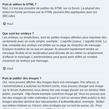
Puis-je utiliser le HTML ?
Non, il n’est pas possible de publier du HTML sur ce forum. La plupart des
mises en forme permises par le HTML peuvent être appliquées avec les
BBCodes.
Haut
Que sont les smileys ?
Les smileys, ou émoticônes, sont de petites images utilisées pour exprimer des
sentiments avec un code simple, exemple : :) signifie joyeux, :( signifie triste. La
liste complète des smileys est visible sur la page de rédaction de message.
Essayez toutefois de ne pas en abuser. Ils peuvent rapidement rendre un
message illisible et un modérateur peut décider de les retirer ou simplement
d’effacer le message. L’administrateur peut aussi avoir défini un nombre
maximum de smileys par message.
Haut
Puis-je publier des images ?
Oui, vous pouvez afficher des images dans vos messages. Par ailleurs, si
l’administrateur a autorisé les fichiers joints, vous pouvez charger une image
sur le forum. Autrement, vous devez lier une image placée sur un serveur Web
public, exemple : http://www.exemple.com/mon-image.gif. Vous ne pouvez pas
lier des images de votre ordinateur (sauf si c’est un serveur Web public) ni des
images placées derrière des mécanismes d’authentification, exemple : Boîtes
aux lettres Hotmail ou Yahoo!, sites protégés par un mot de passe, etc. Pour