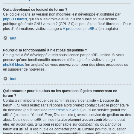
Qui a développé ce logiciel de forum ?
Ce logiciel (dans sa version non modifiée) est développé et distribué par
phpBB Limited
, qui en a les droits d’auteur. Il est publié sous la licence
publique générale GNU version 2 (GPL-2.0) et peut être diffusé librement. Pour
plus d’informations, visitez la page «
À propos de phpBB
» (en anglais).
Haut
Pourquoi la fonctionnalité X n’est pas disponible ?
Ce logiciel a été développé et mis sous licence par phpBB Limited. Si vous
pensez qu’une fonctionnalité nécessite d’être ajoutée, visitez la page
phpBB Ideas
(en anglais) où vous pouvez voter pour des idées proposées ou
en suggérer de nouvelles.
Haut
Qui contacter pour les abus ou les questions légales concernant ce
forum ?
Contactez n’importe lequel des administrateurs de la liste « L’équipe du
forum ». Si vous restez sans réponse alors prenez contact avec le propriétaire
du domaine (en faisant une
recherche sur whois
) ou si un service gratuit est
utilisé (exemple : Yahoo!, Free, f2s.com, etc.), avec le service de gestion ou des
abus. Notez que phpBB Limited
n’a absolument aucun contrôle
et ne peut
être, en aucun cas, tenu pour responsable sur
comment
,
où
ou
par qui
ce
forum est utilisé. Il est inutile de contacter phpBB Limited pour toute question