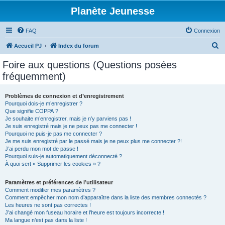
Planète Jeunesse
FAQ
Connexion
R
Accueil PJ
Index du forum
e
Foire aux questions (Questions posées
c
fréquemment)
h
e
Problèmes de connexion et d’enregistrement
Pourquoi dois-je m’enregistrer ?
r
Que signifie COPPA ?
c
Je souhaite m’enregistrer, mais je n’y parviens pas !
Je suis enregistré mais je ne peux pas me connecter !
h
Pourquoi ne puis-je pas me connecter ?
Je me suis enregistré par le passé mais je ne peux plus me connecter ?!
e
J’ai perdu mon mot de passe !
r
Pourquoi suis-je automatiquement déconnecté ?
À quoi sert « Supprimer les cookies » ?
Paramètres et préférences de l’utilisateur
Comment modifier mes paramètres ?
Comment empêcher mon nom d’apparaître dans la liste des membres connectés ?
Les heures ne sont pas correctes !
J’ai changé mon fuseau horaire et l’heure est toujours incorrecte !
Ma langue n’est pas dans la liste !