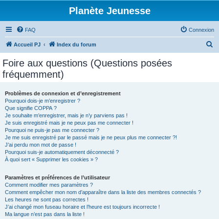
Planète Jeunesse
FAQ
Connexion
R
Accueil PJ
Index du forum
e
Foire aux questions (Questions posées
c
fréquemment)
h
e
Problèmes de connexion et d’enregistrement
Pourquoi dois-je m’enregistrer ?
r
Que signifie COPPA ?
c
Je souhaite m’enregistrer, mais je n’y parviens pas !
Je suis enregistré mais je ne peux pas me connecter !
h
Pourquoi ne puis-je pas me connecter ?
Je me suis enregistré par le passé mais je ne peux plus me connecter ?!
e
J’ai perdu mon mot de passe !
r
Pourquoi suis-je automatiquement déconnecté ?
À quoi sert « Supprimer les cookies » ?
Paramètres et préférences de l’utilisateur
Comment modifier mes paramètres ?
Comment empêcher mon nom d’apparaître dans la liste des membres connectés ?
Les heures ne sont pas correctes !
J’ai changé mon fuseau horaire et l’heure est toujours incorrecte !
Ma langue n’est pas dans la liste !