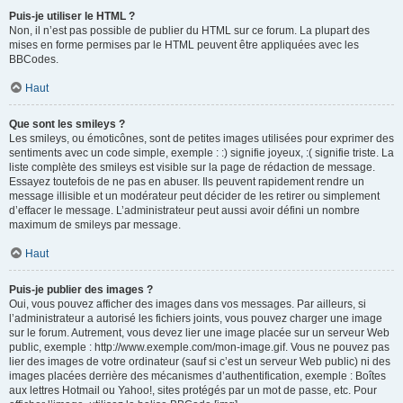
Puis-je utiliser le HTML ?
Non, il n’est pas possible de publier du HTML sur ce forum. La plupart des
mises en forme permises par le HTML peuvent être appliquées avec les
BBCodes.
Haut
Que sont les smileys ?
Les smileys, ou émoticônes, sont de petites images utilisées pour exprimer des
sentiments avec un code simple, exemple : :) signifie joyeux, :( signifie triste. La
liste complète des smileys est visible sur la page de rédaction de message.
Essayez toutefois de ne pas en abuser. Ils peuvent rapidement rendre un
message illisible et un modérateur peut décider de les retirer ou simplement
d’effacer le message. L’administrateur peut aussi avoir défini un nombre
maximum de smileys par message.
Haut
Puis-je publier des images ?
Oui, vous pouvez afficher des images dans vos messages. Par ailleurs, si
l’administrateur a autorisé les fichiers joints, vous pouvez charger une image
sur le forum. Autrement, vous devez lier une image placée sur un serveur Web
public, exemple : http://www.exemple.com/mon-image.gif. Vous ne pouvez pas
lier des images de votre ordinateur (sauf si c’est un serveur Web public) ni des
images placées derrière des mécanismes d’authentification, exemple : Boîtes
aux lettres Hotmail ou Yahoo!, sites protégés par un mot de passe, etc. Pour