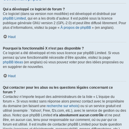
Qui a développé ce logiciel de forum ?
Ce logiciel (dans sa version non modifiée) est développé et distribué par
phpBB Limited
, qui en a les droits d’auteur. Il est publié sous la licence
publique générale GNU version 2 (GPL-2.0) et peut être diffusé librement. Pour
plus d’informations, visitez la page «
À propos de phpBB
» (en anglais).
Haut
Pourquoi la fonctionnalité X n’est pas disponible ?
Ce logiciel a été développé et mis sous licence par phpBB Limited. Si vous
pensez qu’une fonctionnalité nécessite d’être ajoutée, visitez la page
phpBB Ideas
(en anglais) où vous pouvez voter pour des idées proposées ou
en suggérer de nouvelles.
Haut
Qui contacter pour les abus ou les questions légales concernant ce
forum ?
Contactez n’importe lequel des administrateurs de la liste « L’équipe du
forum ». Si vous restez sans réponse alors prenez contact avec le propriétaire
du domaine (en faisant une
recherche sur whois
) ou si un service gratuit est
utilisé (exemple : Yahoo!, Free, f2s.com, etc.), avec le service de gestion ou des
abus. Notez que phpBB Limited
n’a absolument aucun contrôle
et ne peut
être, en aucun cas, tenu pour responsable sur
comment
,
où
ou
par qui
ce
forum est utilisé. Il est inutile de contacter phpBB Limited pour toute question