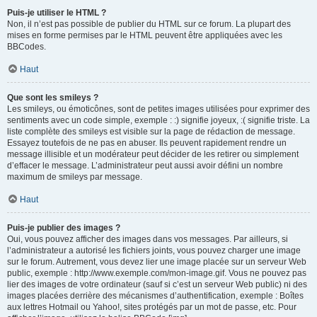
Puis-je utiliser le HTML ?
Non, il n’est pas possible de publier du HTML sur ce forum. La plupart des
mises en forme permises par le HTML peuvent être appliquées avec les
BBCodes.
Haut
Que sont les smileys ?
Les smileys, ou émoticônes, sont de petites images utilisées pour exprimer des
sentiments avec un code simple, exemple : :) signifie joyeux, :( signifie triste. La
liste complète des smileys est visible sur la page de rédaction de message.
Essayez toutefois de ne pas en abuser. Ils peuvent rapidement rendre un
message illisible et un modérateur peut décider de les retirer ou simplement
d’effacer le message. L’administrateur peut aussi avoir défini un nombre
maximum de smileys par message.
Haut
Puis-je publier des images ?
Oui, vous pouvez afficher des images dans vos messages. Par ailleurs, si
l’administrateur a autorisé les fichiers joints, vous pouvez charger une image
sur le forum. Autrement, vous devez lier une image placée sur un serveur Web
public, exemple : http://www.exemple.com/mon-image.gif. Vous ne pouvez pas
lier des images de votre ordinateur (sauf si c’est un serveur Web public) ni des
images placées derrière des mécanismes d’authentification, exemple : Boîtes
aux lettres Hotmail ou Yahoo!, sites protégés par un mot de passe, etc. Pour