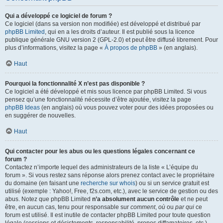
Qui a développé ce logiciel de forum ?
Ce logiciel (dans sa version non modifiée) est développé et distribué par
phpBB Limited
, qui en a les droits d’auteur. Il est publié sous la licence
publique générale GNU version 2 (GPL-2.0) et peut être diffusé librement. Pour
plus d’informations, visitez la page «
À propos de phpBB
» (en anglais).
Haut
Pourquoi la fonctionnalité X n’est pas disponible ?
Ce logiciel a été développé et mis sous licence par phpBB Limited. Si vous
pensez qu’une fonctionnalité nécessite d’être ajoutée, visitez la page
phpBB Ideas
(en anglais) où vous pouvez voter pour des idées proposées ou
en suggérer de nouvelles.
Haut
Qui contacter pour les abus ou les questions légales concernant ce
forum ?
Contactez n’importe lequel des administrateurs de la liste « L’équipe du
forum ». Si vous restez sans réponse alors prenez contact avec le propriétaire
du domaine (en faisant une
recherche sur whois
) ou si un service gratuit est
utilisé (exemple : Yahoo!, Free, f2s.com, etc.), avec le service de gestion ou des
abus. Notez que phpBB Limited
n’a absolument aucun contrôle
et ne peut
être, en aucun cas, tenu pour responsable sur
comment
,
où
ou
par qui
ce
forum est utilisé. Il est inutile de contacter phpBB Limited pour toute question