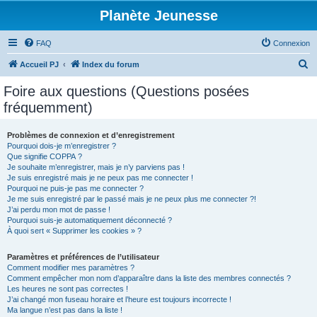
Planète Jeunesse
FAQ
Connexion
R
Accueil PJ
Index du forum
e
Foire aux questions (Questions posées
c
fréquemment)
h
e
Problèmes de connexion et d’enregistrement
Pourquoi dois-je m’enregistrer ?
r
Que signifie COPPA ?
c
Je souhaite m’enregistrer, mais je n’y parviens pas !
Je suis enregistré mais je ne peux pas me connecter !
h
Pourquoi ne puis-je pas me connecter ?
Je me suis enregistré par le passé mais je ne peux plus me connecter ?!
e
J’ai perdu mon mot de passe !
r
Pourquoi suis-je automatiquement déconnecté ?
À quoi sert « Supprimer les cookies » ?
Paramètres et préférences de l’utilisateur
Comment modifier mes paramètres ?
Comment empêcher mon nom d’apparaître dans la liste des membres connectés ?
Les heures ne sont pas correctes !
J’ai changé mon fuseau horaire et l’heure est toujours incorrecte !
Ma langue n’est pas dans la liste !