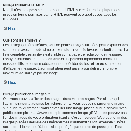
Puis-je utiliser le HTML ?
Non, il n’est pas possible de publier du HTML sur ce forum. La plupart des
mises en forme permises par le HTML peuvent être appliquées avec les
BBCodes.
Haut
Que sont les smileys ?
Les smileys, ou émoticônes, sont de petites images utilisées pour exprimer des
sentiments avec un code simple, exemple : :) signifie joyeux, :( signifie triste. La
liste complète des smileys est visible sur la page de rédaction de message.
Essayez toutefois de ne pas en abuser. Ils peuvent rapidement rendre un
message illisible et un modérateur peut décider de les retirer ou simplement
d’effacer le message. L’administrateur peut aussi avoir défini un nombre
maximum de smileys par message.
Haut
Puis-je publier des images ?
Oui, vous pouvez afficher des images dans vos messages. Par ailleurs, si
l’administrateur a autorisé les fichiers joints, vous pouvez charger une image
sur le forum. Autrement, vous devez lier une image placée sur un serveur Web
public, exemple : http://www.exemple.com/mon-image.gif. Vous ne pouvez pas
lier des images de votre ordinateur (sauf si c’est un serveur Web public) ni des
images placées derrière des mécanismes d’authentification, exemple : Boîtes
aux lettres Hotmail ou Yahoo!, sites protégés par un mot de passe, etc. Pour