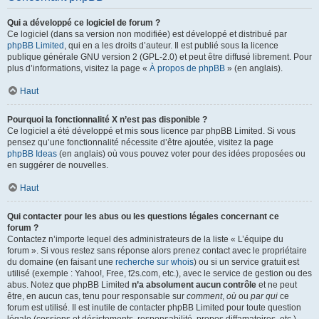
Qui a développé ce logiciel de forum ?
Ce logiciel (dans sa version non modifiée) est développé et distribué par
phpBB Limited
, qui en a les droits d’auteur. Il est publié sous la licence
publique générale GNU version 2 (GPL-2.0) et peut être diffusé librement. Pour
plus d’informations, visitez la page «
À propos de phpBB
» (en anglais).
Haut
Pourquoi la fonctionnalité X n’est pas disponible ?
Ce logiciel a été développé et mis sous licence par phpBB Limited. Si vous
pensez qu’une fonctionnalité nécessite d’être ajoutée, visitez la page
phpBB Ideas
(en anglais) où vous pouvez voter pour des idées proposées ou
en suggérer de nouvelles.
Haut
Qui contacter pour les abus ou les questions légales concernant ce
forum ?
Contactez n’importe lequel des administrateurs de la liste « L’équipe du
forum ». Si vous restez sans réponse alors prenez contact avec le propriétaire
du domaine (en faisant une
recherche sur whois
) ou si un service gratuit est
utilisé (exemple : Yahoo!, Free, f2s.com, etc.), avec le service de gestion ou des
abus. Notez que phpBB Limited
n’a absolument aucun contrôle
et ne peut
être, en aucun cas, tenu pour responsable sur
comment
,
où
ou
par qui
ce
forum est utilisé. Il est inutile de contacter phpBB Limited pour toute question