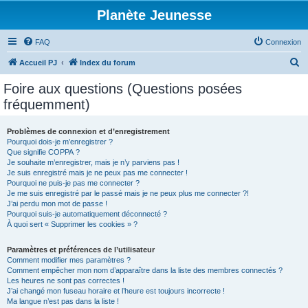
Planète Jeunesse
FAQ
Connexion
R
Accueil PJ
Index du forum
e
Foire aux questions (Questions posées
c
fréquemment)
h
e
Problèmes de connexion et d’enregistrement
Pourquoi dois-je m’enregistrer ?
r
Que signifie COPPA ?
c
Je souhaite m’enregistrer, mais je n’y parviens pas !
Je suis enregistré mais je ne peux pas me connecter !
h
Pourquoi ne puis-je pas me connecter ?
Je me suis enregistré par le passé mais je ne peux plus me connecter ?!
e
J’ai perdu mon mot de passe !
r
Pourquoi suis-je automatiquement déconnecté ?
À quoi sert « Supprimer les cookies » ?
Paramètres et préférences de l’utilisateur
Comment modifier mes paramètres ?
Comment empêcher mon nom d’apparaître dans la liste des membres connectés ?
Les heures ne sont pas correctes !
J’ai changé mon fuseau horaire et l’heure est toujours incorrecte !
Ma langue n’est pas dans la liste !