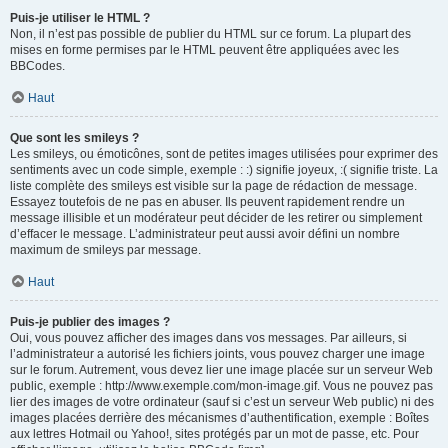
Puis-je utiliser le HTML ?
Non, il n’est pas possible de publier du HTML sur ce forum. La plupart des
mises en forme permises par le HTML peuvent être appliquées avec les
BBCodes.
Haut
Que sont les smileys ?
Les smileys, ou émoticônes, sont de petites images utilisées pour exprimer des
sentiments avec un code simple, exemple : :) signifie joyeux, :( signifie triste. La
liste complète des smileys est visible sur la page de rédaction de message.
Essayez toutefois de ne pas en abuser. Ils peuvent rapidement rendre un
message illisible et un modérateur peut décider de les retirer ou simplement
d’effacer le message. L’administrateur peut aussi avoir défini un nombre
maximum de smileys par message.
Haut
Puis-je publier des images ?
Oui, vous pouvez afficher des images dans vos messages. Par ailleurs, si
l’administrateur a autorisé les fichiers joints, vous pouvez charger une image
sur le forum. Autrement, vous devez lier une image placée sur un serveur Web
public, exemple : http://www.exemple.com/mon-image.gif. Vous ne pouvez pas
lier des images de votre ordinateur (sauf si c’est un serveur Web public) ni des
images placées derrière des mécanismes d’authentification, exemple : Boîtes
aux lettres Hotmail ou Yahoo!, sites protégés par un mot de passe, etc. Pour