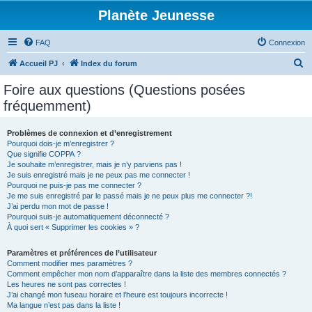
Planète Jeunesse
FAQ
Connexion
R
Accueil PJ
Index du forum
e
Foire aux questions (Questions posées
c
fréquemment)
h
e
Problèmes de connexion et d’enregistrement
Pourquoi dois-je m’enregistrer ?
r
Que signifie COPPA ?
c
Je souhaite m’enregistrer, mais je n’y parviens pas !
Je suis enregistré mais je ne peux pas me connecter !
h
Pourquoi ne puis-je pas me connecter ?
Je me suis enregistré par le passé mais je ne peux plus me connecter ?!
e
J’ai perdu mon mot de passe !
r
Pourquoi suis-je automatiquement déconnecté ?
À quoi sert « Supprimer les cookies » ?
Paramètres et préférences de l’utilisateur
Comment modifier mes paramètres ?
Comment empêcher mon nom d’apparaître dans la liste des membres connectés ?
Les heures ne sont pas correctes !
J’ai changé mon fuseau horaire et l’heure est toujours incorrecte !
Ma langue n’est pas dans la liste !