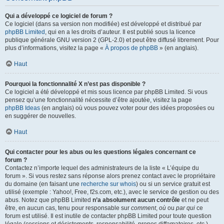
Qui a développé ce logiciel de forum ?
Ce logiciel (dans sa version non modifiée) est développé et distribué par
phpBB Limited
, qui en a les droits d’auteur. Il est publié sous la licence
publique générale GNU version 2 (GPL-2.0) et peut être diffusé librement. Pour
plus d’informations, visitez la page «
À propos de phpBB
» (en anglais).
Haut
Pourquoi la fonctionnalité X n’est pas disponible ?
Ce logiciel a été développé et mis sous licence par phpBB Limited. Si vous
pensez qu’une fonctionnalité nécessite d’être ajoutée, visitez la page
phpBB Ideas
(en anglais) où vous pouvez voter pour des idées proposées ou
en suggérer de nouvelles.
Haut
Qui contacter pour les abus ou les questions légales concernant ce
forum ?
Contactez n’importe lequel des administrateurs de la liste « L’équipe du
forum ». Si vous restez sans réponse alors prenez contact avec le propriétaire
du domaine (en faisant une
recherche sur whois
) ou si un service gratuit est
utilisé (exemple : Yahoo!, Free, f2s.com, etc.), avec le service de gestion ou des
abus. Notez que phpBB Limited
n’a absolument aucun contrôle
et ne peut
être, en aucun cas, tenu pour responsable sur
comment
,
où
ou
par qui
ce
forum est utilisé. Il est inutile de contacter phpBB Limited pour toute question