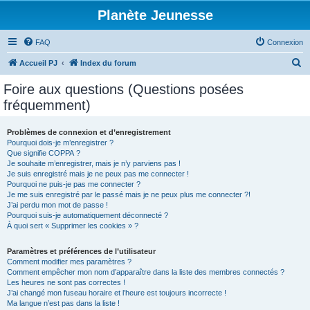
Planète Jeunesse
FAQ
Connexion
R
Accueil PJ
Index du forum
e
Foire aux questions (Questions posées
c
fréquemment)
h
e
Problèmes de connexion et d’enregistrement
Pourquoi dois-je m’enregistrer ?
r
Que signifie COPPA ?
c
Je souhaite m’enregistrer, mais je n’y parviens pas !
Je suis enregistré mais je ne peux pas me connecter !
h
Pourquoi ne puis-je pas me connecter ?
Je me suis enregistré par le passé mais je ne peux plus me connecter ?!
e
J’ai perdu mon mot de passe !
r
Pourquoi suis-je automatiquement déconnecté ?
À quoi sert « Supprimer les cookies » ?
Paramètres et préférences de l’utilisateur
Comment modifier mes paramètres ?
Comment empêcher mon nom d’apparaître dans la liste des membres connectés ?
Les heures ne sont pas correctes !
J’ai changé mon fuseau horaire et l’heure est toujours incorrecte !
Ma langue n’est pas dans la liste !