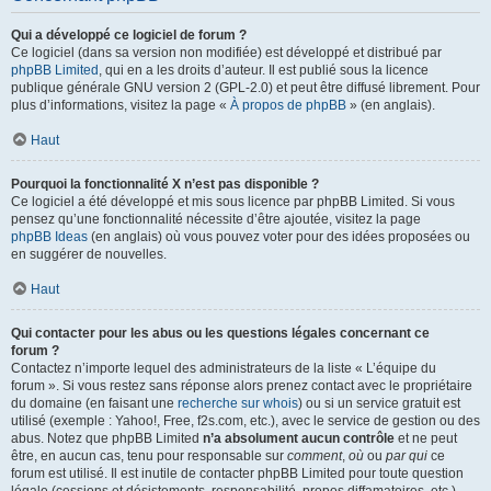
Qui a développé ce logiciel de forum ?
Ce logiciel (dans sa version non modifiée) est développé et distribué par
phpBB Limited
, qui en a les droits d’auteur. Il est publié sous la licence
publique générale GNU version 2 (GPL-2.0) et peut être diffusé librement. Pour
plus d’informations, visitez la page «
À propos de phpBB
» (en anglais).
Haut
Pourquoi la fonctionnalité X n’est pas disponible ?
Ce logiciel a été développé et mis sous licence par phpBB Limited. Si vous
pensez qu’une fonctionnalité nécessite d’être ajoutée, visitez la page
phpBB Ideas
(en anglais) où vous pouvez voter pour des idées proposées ou
en suggérer de nouvelles.
Haut
Qui contacter pour les abus ou les questions légales concernant ce
forum ?
Contactez n’importe lequel des administrateurs de la liste « L’équipe du
forum ». Si vous restez sans réponse alors prenez contact avec le propriétaire
du domaine (en faisant une
recherche sur whois
) ou si un service gratuit est
utilisé (exemple : Yahoo!, Free, f2s.com, etc.), avec le service de gestion ou des
abus. Notez que phpBB Limited
n’a absolument aucun contrôle
et ne peut
être, en aucun cas, tenu pour responsable sur
comment
,
où
ou
par qui
ce
forum est utilisé. Il est inutile de contacter phpBB Limited pour toute question