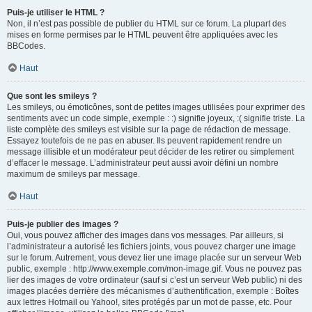
Puis-je utiliser le HTML ?
Non, il n’est pas possible de publier du HTML sur ce forum. La plupart des
mises en forme permises par le HTML peuvent être appliquées avec les
BBCodes.
Haut
Que sont les smileys ?
Les smileys, ou émoticônes, sont de petites images utilisées pour exprimer des
sentiments avec un code simple, exemple : :) signifie joyeux, :( signifie triste. La
liste complète des smileys est visible sur la page de rédaction de message.
Essayez toutefois de ne pas en abuser. Ils peuvent rapidement rendre un
message illisible et un modérateur peut décider de les retirer ou simplement
d’effacer le message. L’administrateur peut aussi avoir défini un nombre
maximum de smileys par message.
Haut
Puis-je publier des images ?
Oui, vous pouvez afficher des images dans vos messages. Par ailleurs, si
l’administrateur a autorisé les fichiers joints, vous pouvez charger une image
sur le forum. Autrement, vous devez lier une image placée sur un serveur Web
public, exemple : http://www.exemple.com/mon-image.gif. Vous ne pouvez pas
lier des images de votre ordinateur (sauf si c’est un serveur Web public) ni des
images placées derrière des mécanismes d’authentification, exemple : Boîtes
aux lettres Hotmail ou Yahoo!, sites protégés par un mot de passe, etc. Pour