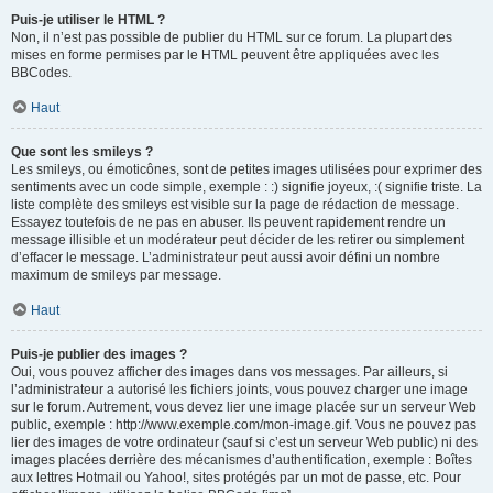
Puis-je utiliser le HTML ?
Non, il n’est pas possible de publier du HTML sur ce forum. La plupart des
mises en forme permises par le HTML peuvent être appliquées avec les
BBCodes.
Haut
Que sont les smileys ?
Les smileys, ou émoticônes, sont de petites images utilisées pour exprimer des
sentiments avec un code simple, exemple : :) signifie joyeux, :( signifie triste. La
liste complète des smileys est visible sur la page de rédaction de message.
Essayez toutefois de ne pas en abuser. Ils peuvent rapidement rendre un
message illisible et un modérateur peut décider de les retirer ou simplement
d’effacer le message. L’administrateur peut aussi avoir défini un nombre
maximum de smileys par message.
Haut
Puis-je publier des images ?
Oui, vous pouvez afficher des images dans vos messages. Par ailleurs, si
l’administrateur a autorisé les fichiers joints, vous pouvez charger une image
sur le forum. Autrement, vous devez lier une image placée sur un serveur Web
public, exemple : http://www.exemple.com/mon-image.gif. Vous ne pouvez pas
lier des images de votre ordinateur (sauf si c’est un serveur Web public) ni des
images placées derrière des mécanismes d’authentification, exemple : Boîtes
aux lettres Hotmail ou Yahoo!, sites protégés par un mot de passe, etc. Pour