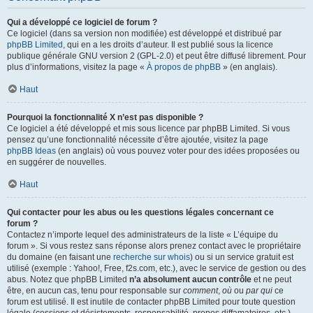
Qui a développé ce logiciel de forum ?
Ce logiciel (dans sa version non modifiée) est développé et distribué par
phpBB Limited
, qui en a les droits d’auteur. Il est publié sous la licence
publique générale GNU version 2 (GPL-2.0) et peut être diffusé librement. Pour
plus d’informations, visitez la page «
À propos de phpBB
» (en anglais).
Haut
Pourquoi la fonctionnalité X n’est pas disponible ?
Ce logiciel a été développé et mis sous licence par phpBB Limited. Si vous
pensez qu’une fonctionnalité nécessite d’être ajoutée, visitez la page
phpBB Ideas
(en anglais) où vous pouvez voter pour des idées proposées ou
en suggérer de nouvelles.
Haut
Qui contacter pour les abus ou les questions légales concernant ce
forum ?
Contactez n’importe lequel des administrateurs de la liste « L’équipe du
forum ». Si vous restez sans réponse alors prenez contact avec le propriétaire
du domaine (en faisant une
recherche sur whois
) ou si un service gratuit est
utilisé (exemple : Yahoo!, Free, f2s.com, etc.), avec le service de gestion ou des
abus. Notez que phpBB Limited
n’a absolument aucun contrôle
et ne peut
être, en aucun cas, tenu pour responsable sur
comment
,
où
ou
par qui
ce
forum est utilisé. Il est inutile de contacter phpBB Limited pour toute question