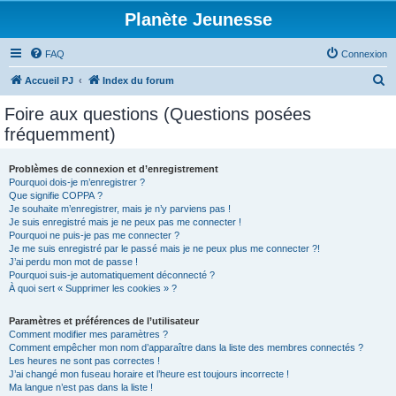
Planète Jeunesse
FAQ
Connexion
R
Accueil PJ
Index du forum
e
Foire aux questions (Questions posées
c
fréquemment)
h
e
Problèmes de connexion et d’enregistrement
Pourquoi dois-je m’enregistrer ?
r
Que signifie COPPA ?
c
Je souhaite m’enregistrer, mais je n’y parviens pas !
Je suis enregistré mais je ne peux pas me connecter !
h
Pourquoi ne puis-je pas me connecter ?
Je me suis enregistré par le passé mais je ne peux plus me connecter ?!
e
J’ai perdu mon mot de passe !
r
Pourquoi suis-je automatiquement déconnecté ?
À quoi sert « Supprimer les cookies » ?
Paramètres et préférences de l’utilisateur
Comment modifier mes paramètres ?
Comment empêcher mon nom d’apparaître dans la liste des membres connectés ?
Les heures ne sont pas correctes !
J’ai changé mon fuseau horaire et l’heure est toujours incorrecte !
Ma langue n’est pas dans la liste !