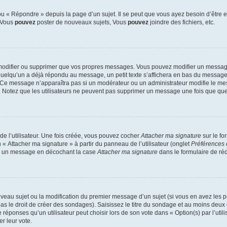
 « Répondre » depuis la page d’un sujet. Il se peut que vous ayez besoin d’être e
: Vous
pouvez
poster de nouveaux sujets, Vous
pouvez
joindre des fichiers, etc.
modifier ou supprimer que vos propres messages. Vous pouvez modifier un message
lqu’un a déjà répondu au message, un petit texte s’affichera en bas du message ind
n. Ce message n’apparaîtra pas si un modérateur ou un administrateur modifie le mes
ive. Notez que les utilisateurs ne peuvent pas supprimer un message une fois que qu
e l’utilisateur. Une fois créée, vous pouvez cocher
Attacher ma signature
sur le fo
 « Attacher ma signature » à partir du panneau de l’utilisateur (onglet
Préférences 
 à un message en décochant la case
Attacher ma signature
dans le formulaire de ré
ouveau sujet ou la modification du premier message d’un sujet (si vous en avez les p
 le droit de créer des sondages). Saisissez le titre du sondage et au moins deux o
onses qu’un utilisateur peut choisir lors de son vote dans « Option(s) par l’utilis
er leur vote.