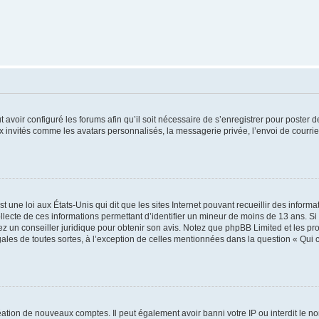
t avoir configuré les forums afin qu’il soit nécessaire de s’enregistrer pour poster
x invités comme les avatars personnalisés, la messagerie privée, l’envoi de courri
t une loi aux États-Unis qui dit que les sites Internet pouvant recueillir des infor
ollecte de ces informations permettant d’identifier un mineur de moins de 13 ans. S
tez un conseiller juridique pour obtenir son avis. Notez que phpBB Limited et les pr
gales de toutes sortes, à l’exception de celles mentionnées dans la question « Qui
réation de nouveaux comptes. Il peut également avoir banni votre IP ou interdit le no