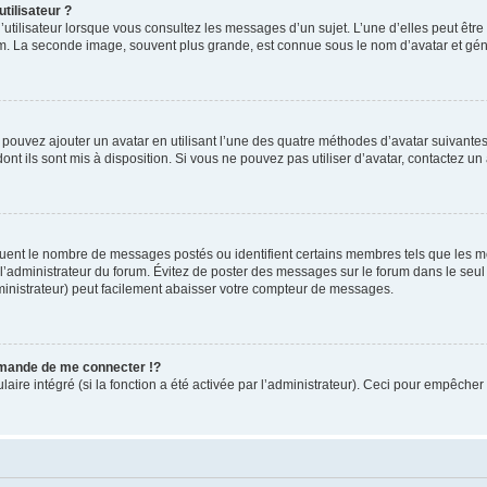
tilisateur ?
utilisateur lorsque vous consultez les messages d’un sujet. L’une d’elles peut êtr
rum. La seconde image, souvent plus grande, est connue sous le nom d’avatar et 
s pouvez ajouter un avatar en utilisant l’une des quatre méthodes d’avatar suivantes 
ont ils sont mis à disposition. Si vous ne pouvez pas utiliser d’avatar, contactez un
iquent le nombre de messages postés ou identifient certains membres tels que les 
ar l’administrateur du forum. Évitez de poster des messages sur le forum dans le seu
ministrateur) peut facilement abaisser votre compteur de messages.
mande de me connecter !?
re intégré (si la fonction a été activée par l’administrateur). Ceci pour empêcher l’u