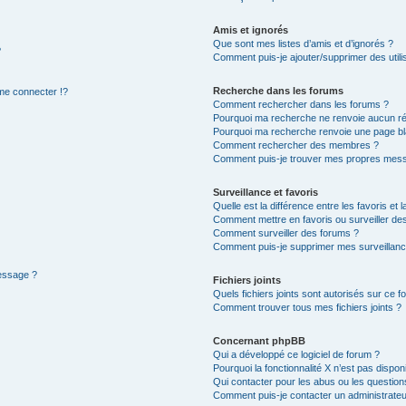
Amis et ignorés
Que sont mes listes d’amis et d’ignorés ?
?
Comment puis-je ajouter/supprimer des utilis
Recherche dans les forums
e connecter !?
Comment rechercher dans les forums ?
Pourquoi ma recherche ne renvoie aucun ré
Pourquoi ma recherche renvoie une page bl
Comment rechercher des membres ?
Comment puis-je trouver mes propres mess
Surveillance et favoris
Quelle est la différence entre les favoris et l
Comment mettre en favoris ou surveiller des
Comment surveiller des forums ?
Comment puis-je supprimer mes surveillanc
message ?
Fichiers joints
Quels fichiers joints sont autorisés sur ce f
Comment trouver tous mes fichiers joints ?
Concernant phpBB
Qui a développé ce logiciel de forum ?
Pourquoi la fonctionnalité X n’est pas dispon
Qui contacter pour les abus ou les questio
Comment puis-je contacter un administrateu