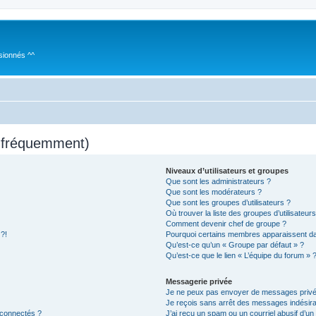
sionnés ^^
s fréquemment)
Niveaux d’utilisateurs et groupes
Que sont les administrateurs ?
Que sont les modérateurs ?
Que sont les groupes d’utilisateurs ?
Où trouver la liste des groupes d’utilisateur
Comment devenir chef de groupe ?
 ?!
Pourquoi certains membres apparaissent dan
Qu’est-ce qu’un « Groupe par défaut » ?
Qu’est-ce que le lien « L’équipe du forum » 
Messagerie privée
Je ne peux pas envoyer de messages privé
Je reçois sans arrêt des messages indésira
 connectés ?
J’ai reçu un spam ou un courriel abusif d’u