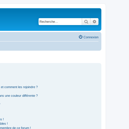
Rechercher
Recherche avancé
Connexion
s et comment les rejoindre ?
s une couleur différente ?
?
s !
bles !
n membre de ce forum !