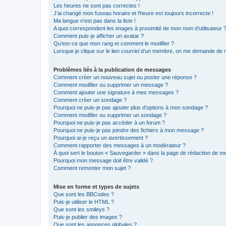
Les heures ne sont pas correctes !
J’ai changé mon fuseau horaire et l’heure est toujours incorrecte !
Ma langue n’est pas dans la liste !
A quoi correspondent les images à proximité de mon nom d’utilisateur 
Comment puis-je afficher un avatar ?
Qu’est-ce que mon rang et comment le modifier ?
Lorsque je clique sur le lien
courriel
d’un membre, on me demande de m
Problèmes liés à la publication de messages
Comment créer un nouveau sujet ou poster une réponse ?
Comment modifier ou supprimer un message ?
Comment ajouter une signature à mes messages ?
Comment créer un sondage ?
Pourquoi ne puis-je pas ajouter plus d’options à mon sondage ?
Comment modifier ou supprimer un sondage ?
Pourquoi ne puis-je pas accéder à un forum ?
Pourquoi ne puis-je pas joindre des fichiers à mon message ?
Pourquoi ai-je reçu un avertissement ?
Comment rapporter des messages à un modérateur ?
À quoi sert le bouton « Sauvegarder » dans la page de rédaction de 
Pourquoi mon message doit être validé ?
Comment remonter mon sujet ?
Mise en forme et types de sujets
Que sont les BBCodes ?
Puis-je utiliser le HTML ?
Que sont les smileys ?
Puis-je publier des images ?
Que sont les annonces globales ?