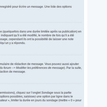
nregistré pour écrire un message. Une liste des options
 (quelquefois dans une durée limitée après sa publication) en
iquant qu’il a été modifié, le nombre de fois qu’il a été
sage, cependant ils ont la possibilité de laisser une note
elqu’un y a répondu.
rmulaire de rédaction de message. Vous pouvez aussi ajouter
du forum --> Modifier les préférences de message
). Par la suite,
daction de message.
ermissions), cliquez sur l’onglet
Sondage
sous la partie
ptions possibles, saisissez une option par ligne dans le
ateur », limiter la durée en jours du sondage (mettre « 0 » pour