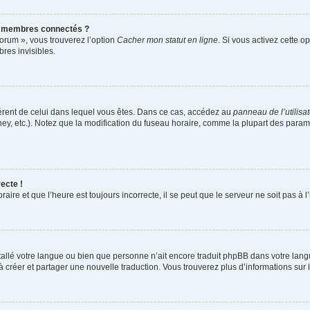
s membres connectés ?
forum », vous trouverez l’option
Cacher mon statut en ligne
. Si vous activez cette o
es invisibles.
ifférent de celui dans lequel vous êtes. Dans ce cas, accédez au
panneau de l’utilisa
ney, etc.). Notez que la modification du fuseau horaire, comme la plupart des para
ecte !
aire et que l’heure est toujours incorrecte, il se peut que le serveur ne soit pas à
installé votre langue ou bien que personne n’ait encore traduit phpBB dans votre l
s à créer et partager une nouvelle traduction. Vous trouverez plus d’informations sur l