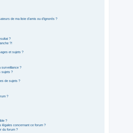
ateurs de ma liste d’amis ou d’ignorés ?
sultat ?
anche ?!
ages et sujets ?
a surveillance ?
 sujets ?
es de sujets ?
orum ?
ible ?
ns légales concernant ce forum ?
r du forum ?