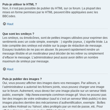
Puis-je utiliser le HTML ?
Non, il n’est pas possible de publier du HTML sur ce forum. La plupart des
mises en forme permises par le HTML peuvent être appliquées avec les
BBCodes.
Haut
Que sont les smileys ?
Les smileys, ou émoticônes, sont de petites images utilisées pour exprimer des
sentiments avec un code simple, exemple : :) signifie joyeux, :( signifie triste. La
liste complète des smileys est visible sur la page de rédaction de message.
Essayez toutefois de ne pas en abuser. Ils peuvent rapidement rendre un
message illisible et un modérateur peut décider de les retirer ou simplement
d’effacer le message. L’administrateur peut aussi avoir défini un nombre
maximum de smileys par message.
Haut
Puis-je publier des images ?
Oui, vous pouvez afficher des images dans vos messages. Par ailleurs, si
l’administrateur a autorisé les fichiers joints, vous pouvez charger une image
sur le forum. Autrement, vous devez lier une image placée sur un serveur Web
public, exemple : http://www.exemple.com/mon-image.gif. Vous ne pouvez pas
lier des images de votre ordinateur (sauf si c’est un serveur Web public) ni des
images placées derrière des mécanismes d’authentification, exemple : Boîtes
aux lettres Hotmail ou Yahoo!, sites protégés par un mot de passe, etc. Pour