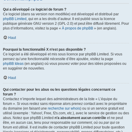
Qui a développé ce logiciel de forum ?
Ce logiciel (dans sa version non modifiée) est développé et distribué par
phpBB Limited
, qui en a les droits d’auteur. Il est publié sous la licence
publique générale GNU version 2 (GPL-2.0) et peut être diffusé librement. Pour
plus d’informations, visitez la page «
À propos de phpBB
» (en anglais).
Haut
Pourquoi la fonctionnalité X n’est pas disponible ?
Ce logiciel a été développé et mis sous licence par phpBB Limited. Si vous
pensez qu’une fonctionnalité nécessite d’être ajoutée, visitez la page
phpBB Ideas
(en anglais) où vous pouvez voter pour des idées proposées ou
en suggérer de nouvelles.
Haut
Qui contacter pour les abus ou les questions légales concernant ce
forum ?
Contactez n’importe lequel des administrateurs de la liste « L’équipe du
forum ». Si vous restez sans réponse alors prenez contact avec le propriétaire
du domaine (en faisant une
recherche sur whois
) ou si un service gratuit est
utilisé (exemple : Yahoo!, Free, f2s.com, etc.), avec le service de gestion ou des
abus. Notez que phpBB Limited
n’a absolument aucun contrôle
et ne peut
être, en aucun cas, tenu pour responsable sur
comment
,
où
ou
par qui
ce
forum est utilisé. Il est inutile de contacter phpBB Limited pour toute question