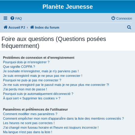
Planète Jeunesse
FAQ
Connexion
R
Accueil PJ
Index du forum
e
Foire aux questions (Questions posées
c
fréquemment)
h
e
Problèmes de connexion et d’enregistrement
Pourquoi dois-je m’enregistrer ?
r
Que signifie COPPA ?
c
Je souhaite m’enregistrer, mais je n’y parviens pas !
Je suis enregistré mais je ne peux pas me connecter !
h
Pourquoi ne puis-je pas me connecter ?
Je me suis enregistré par le passé mais je ne peux plus me connecter ?!
e
J’ai perdu mon mot de passe !
r
Pourquoi suis-je automatiquement déconnecté ?
À quoi sert « Supprimer les cookies » ?
Paramètres et préférences de l’utilisateur
Comment modifier mes paramètres ?
Comment empêcher mon nom d’apparaître dans la liste des membres connectés ?
Les heures ne sont pas correctes !
J’ai changé mon fuseau horaire et l’heure est toujours incorrecte !
Ma langue n’est pas dans la liste !