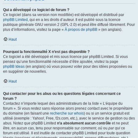
Qui a développé ce logiciel de forum ?
Ce logiciel (dans sa version non modifiée) est développé et distribué par
phpBB Limited
, qui en a les droits d’auteur. Il est publié sous la licence
publique générale GNU version 2 (GPL-2.0) et peut être diffusé librement. Pour
plus d’informations, visitez la page «
À propos de phpBB
» (en anglais).
Haut
Pourquoi la fonctionnalité X n’est pas disponible ?
Ce logiciel a été développé et mis sous licence par phpBB Limited. Si vous
pensez qu’une fonctionnalité nécessite d’être ajoutée, visitez la page
phpBB Ideas
(en anglais) où vous pouvez voter pour des idées proposées ou
en suggérer de nouvelles.
Haut
Qui contacter pour les abus ou les questions légales concernant ce
forum ?
Contactez n’importe lequel des administrateurs de la liste « L’équipe du
forum ». Si vous restez sans réponse alors prenez contact avec le propriétaire
du domaine (en faisant une
recherche sur whois
) ou si un service gratuit est
utilisé (exemple : Yahoo!, Free, f2s.com, etc.), avec le service de gestion ou des
abus. Notez que phpBB Limited
n’a absolument aucun contrôle
et ne peut
être, en aucun cas, tenu pour responsable sur
comment
,
où
ou
par qui
ce
forum est utilisé. Il est inutile de contacter phpBB Limited pour toute question