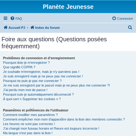
Planète Jeunesse
FAQ
Connexion
R
Accueil PJ
Index du forum
e
Foire aux questions (Questions posées
c
fréquemment)
h
e
Problèmes de connexion et d’enregistrement
Pourquoi dois-je m’enregistrer ?
r
Que signifie COPPA ?
c
Je souhaite m’enregistrer, mais je n’y parviens pas !
Je suis enregistré mais je ne peux pas me connecter !
h
Pourquoi ne puis-je pas me connecter ?
Je me suis enregistré par le passé mais je ne peux plus me connecter ?!
e
J’ai perdu mon mot de passe !
r
Pourquoi suis-je automatiquement déconnecté ?
À quoi sert « Supprimer les cookies » ?
Paramètres et préférences de l’utilisateur
Comment modifier mes paramètres ?
Comment empêcher mon nom d’apparaître dans la liste des membres connectés ?
Les heures ne sont pas correctes !
J’ai changé mon fuseau horaire et l’heure est toujours incorrecte !
Ma langue n’est pas dans la liste !