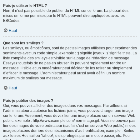
Puis-je utiliser le HTML ?
Non, il n’est pas possible de publier du HTML sur ce forum. La plupart des
mises en forme permises par le HTML peuvent être appliquées avec les
BBCodes.
Haut
Que sont les smileys ?
Les smileys, ou émoticônes, sont de petites images utilisées pour exprimer des
sentiments avec un code simple, exemple : :) signifie joyeux, :( signifie triste. La
liste complète des smileys est visible sur la page de rédaction de message.
Essayez toutefois de ne pas en abuser. Ils peuvent rapidement rendre un
message illisible et un modérateur peut décider de les retirer ou simplement
d’effacer le message. L’administrateur peut aussi avoir défini un nombre
maximum de smileys par message.
Haut
Puis-je publier des images ?
Oui, vous pouvez afficher des images dans vos messages. Par ailleurs, si
l’administrateur a autorisé les fichiers joints, vous pouvez charger une image
sur le forum. Autrement, vous devez lier une image placée sur un serveur Web
public, exemple : http://www.exemple.com/mon-image.gif. Vous ne pouvez pas
lier des images de votre ordinateur (sauf si c’est un serveur Web public) ni des
images placées derrière des mécanismes d’authentification, exemple : Boîtes
aux lettres Hotmail ou Yahoo!, sites protégés par un mot de passe, etc. Pour