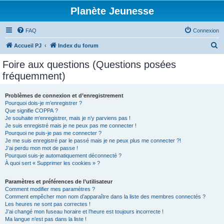
Planète Jeunesse
FAQ
Connexion
R
Accueil PJ
Index du forum
e
Foire aux questions (Questions posées
c
fréquemment)
h
e
Problèmes de connexion et d’enregistrement
Pourquoi dois-je m’enregistrer ?
r
Que signifie COPPA ?
c
Je souhaite m’enregistrer, mais je n’y parviens pas !
Je suis enregistré mais je ne peux pas me connecter !
h
Pourquoi ne puis-je pas me connecter ?
Je me suis enregistré par le passé mais je ne peux plus me connecter ?!
e
J’ai perdu mon mot de passe !
r
Pourquoi suis-je automatiquement déconnecté ?
À quoi sert « Supprimer les cookies » ?
Paramètres et préférences de l’utilisateur
Comment modifier mes paramètres ?
Comment empêcher mon nom d’apparaître dans la liste des membres connectés ?
Les heures ne sont pas correctes !
J’ai changé mon fuseau horaire et l’heure est toujours incorrecte !
Ma langue n’est pas dans la liste !