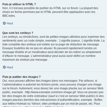
Puis-je utiliser le HTML ?
Non, il n’est pas possible de publier du HTML sur ce forum. La plupart des
mises en forme permises par le HTML peuvent être appliquées avec les
BBCodes.
Haut
Que sont les smileys ?
Les smileys, ou émoticônes, sont de petites images utilisées pour exprimer des
sentiments avec un code simple, exemple : :) signifie joyeux, :( signifie triste. La
liste complète des smileys est visible sur la page de rédaction de message.
Essayez toutefois de ne pas en abuser. Ils peuvent rapidement rendre un
message illisible et un modérateur peut décider de les retirer ou simplement
d’effacer le message. L’administrateur peut aussi avoir défini un nombre
maximum de smileys par message.
Haut
Puis-je publier des images ?
Oui, vous pouvez afficher des images dans vos messages. Par ailleurs, si
l’administrateur a autorisé les fichiers joints, vous pouvez charger une image
sur le forum. Autrement, vous devez lier une image placée sur un serveur Web
public, exemple : http://www.exemple.com/mon-image.gif. Vous ne pouvez pas
lier des images de votre ordinateur (sauf si c’est un serveur Web public) ni des
images placées derrière des mécanismes d’authentification, exemple : Boîtes
aux lettres Hotmail ou Yahoo!, sites protégés par un mot de passe, etc. Pour