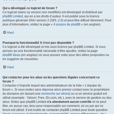
Qui a développé ce logiciel de forum ?
Ce logiciel (dans sa version non modifiée) est développé et distribué par
phpBB Limited
, qui en a les droits d’auteur. Il est publié sous la licence
publique générale GNU version 2 (GPL-2.0) et peut être diffusé librement. Pour
plus d’informations, visitez la page «
À propos de phpBB
» (en anglais).
Haut
Pourquoi la fonctionnalité X n’est pas disponible ?
Ce logiciel a été développé et mis sous licence par phpBB Limited. Si vous
pensez qu’une fonctionnalité nécessite d’être ajoutée, visitez la page
phpBB Ideas
(en anglais) où vous pouvez voter pour des idées proposées ou
en suggérer de nouvelles.
Haut
Qui contacter pour les abus ou les questions légales concernant ce
forum ?
Contactez n’importe lequel des administrateurs de la liste « L’équipe du
forum ». Si vous restez sans réponse alors prenez contact avec le propriétaire
du domaine (en faisant une
recherche sur whois
) ou si un service gratuit est
utilisé (exemple : Yahoo!, Free, f2s.com, etc.), avec le service de gestion ou des
abus. Notez que phpBB Limited
n’a absolument aucun contrôle
et ne peut
être, en aucun cas, tenu pour responsable sur
comment
,
où
ou
par qui
ce
forum est utilisé. Il est inutile de contacter phpBB Limited pour toute question