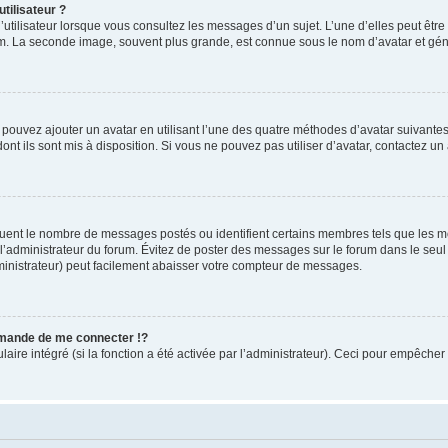
tilisateur ?
utilisateur lorsque vous consultez les messages d’un sujet. L’une d’elles peut êtr
rum. La seconde image, souvent plus grande, est connue sous le nom d’avatar et 
s pouvez ajouter un avatar en utilisant l’une des quatre méthodes d’avatar suivantes 
ont ils sont mis à disposition. Si vous ne pouvez pas utiliser d’avatar, contactez un
iquent le nombre de messages postés ou identifient certains membres tels que les 
ar l’administrateur du forum. Évitez de poster des messages sur le forum dans le seu
ministrateur) peut facilement abaisser votre compteur de messages.
mande de me connecter !?
re intégré (si la fonction a été activée par l’administrateur). Ceci pour empêcher l’u