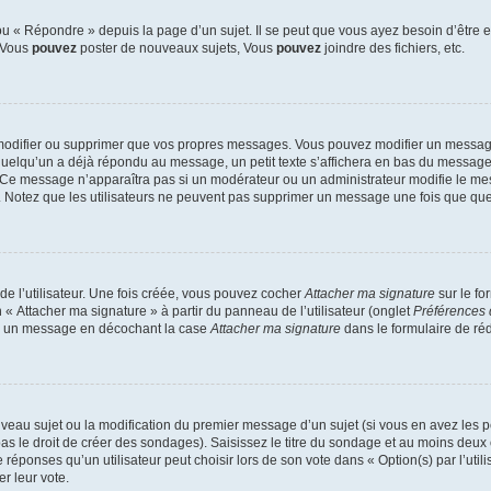
 « Répondre » depuis la page d’un sujet. Il se peut que vous ayez besoin d’être e
: Vous
pouvez
poster de nouveaux sujets, Vous
pouvez
joindre des fichiers, etc.
modifier ou supprimer que vos propres messages. Vous pouvez modifier un message
lqu’un a déjà répondu au message, un petit texte s’affichera en bas du message ind
n. Ce message n’apparaîtra pas si un modérateur ou un administrateur modifie le mes
ive. Notez que les utilisateurs ne peuvent pas supprimer un message une fois que qu
e l’utilisateur. Une fois créée, vous pouvez cocher
Attacher ma signature
sur le fo
 « Attacher ma signature » à partir du panneau de l’utilisateur (onglet
Préférences 
 à un message en décochant la case
Attacher ma signature
dans le formulaire de ré
ouveau sujet ou la modification du premier message d’un sujet (si vous en avez les p
 le droit de créer des sondages). Saisissez le titre du sondage et au moins deux o
onses qu’un utilisateur peut choisir lors de son vote dans « Option(s) par l’utilis
er leur vote.