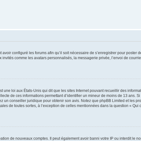
t avoir configuré les forums afin qu’il soit nécessaire de s’enregistrer pour poster
x invités comme les avatars personnalisés, la messagerie privée, l’envoi de courri
t une loi aux États-Unis qui dit que les sites Internet pouvant recueillir des infor
ollecte de ces informations permettant d’identifier un mineur de moins de 13 ans. S
tez un conseiller juridique pour obtenir son avis. Notez que phpBB Limited et les pr
gales de toutes sortes, à l’exception de celles mentionnées dans la question « Qui
réation de nouveaux comptes. Il peut également avoir banni votre IP ou interdit le no