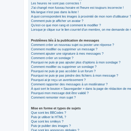
Les heures ne sont pas correctes !
J’ai changé mon fuseau horaire et l’heure est toujours incorrecte !
Ma langue n’est pas dans la liste !
A quoi correspondent les images à proximité de mon nom d’utilisateur 
Comment puis-je afficher un avatar ?
Qu’est-ce que mon rang et comment le modifier ?
Lorsque je clique sur le lien
courriel
d’un membre, on me demande de m
Problèmes liés à la publication de messages
Comment créer un nouveau sujet ou poster une réponse ?
Comment modifier ou supprimer un message ?
Comment ajouter une signature à mes messages ?
Comment créer un sondage ?
Pourquoi ne puis-je pas ajouter plus d’options à mon sondage ?
Comment modifier ou supprimer un sondage ?
Pourquoi ne puis-je pas accéder à un forum ?
Pourquoi ne puis-je pas joindre des fichiers à mon message ?
Pourquoi ai-je reçu un avertissement ?
Comment rapporter des messages à un modérateur ?
À quoi sert le bouton « Sauvegarder » dans la page de rédaction de 
Pourquoi mon message doit être validé ?
Comment remonter mon sujet ?
Mise en forme et types de sujets
Que sont les BBCodes ?
Puis-je utiliser le HTML ?
Que sont les smileys ?
Puis-je publier des images ?
Que sont les annonces globales ?