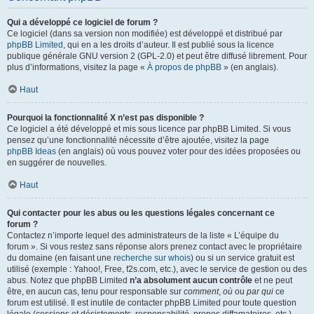
Qui a développé ce logiciel de forum ?
Ce logiciel (dans sa version non modifiée) est développé et distribué par
phpBB Limited
, qui en a les droits d’auteur. Il est publié sous la licence
publique générale GNU version 2 (GPL-2.0) et peut être diffusé librement. Pour
plus d’informations, visitez la page «
À propos de phpBB
» (en anglais).
Haut
Pourquoi la fonctionnalité X n’est pas disponible ?
Ce logiciel a été développé et mis sous licence par phpBB Limited. Si vous
pensez qu’une fonctionnalité nécessite d’être ajoutée, visitez la page
phpBB Ideas
(en anglais) où vous pouvez voter pour des idées proposées ou
en suggérer de nouvelles.
Haut
Qui contacter pour les abus ou les questions légales concernant ce
forum ?
Contactez n’importe lequel des administrateurs de la liste « L’équipe du
forum ». Si vous restez sans réponse alors prenez contact avec le propriétaire
du domaine (en faisant une
recherche sur whois
) ou si un service gratuit est
utilisé (exemple : Yahoo!, Free, f2s.com, etc.), avec le service de gestion ou des
abus. Notez que phpBB Limited
n’a absolument aucun contrôle
et ne peut
être, en aucun cas, tenu pour responsable sur
comment
,
où
ou
par qui
ce
forum est utilisé. Il est inutile de contacter phpBB Limited pour toute question