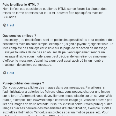
Puis-je utiliser le HTML ?
Non, il n’est pas possible de publier du HTML sur ce forum. La plupart des
mises en forme permises par le HTML peuvent être appliquées avec les
BBCodes.
Haut
Que sont les smileys ?
Les smileys, ou émoticônes, sont de petites images utilisées pour exprimer des
sentiments avec un code simple, exemple : :) signifie joyeux, :( signifie triste. La
liste complète des smileys est visible sur la page de rédaction de message.
Essayez toutefois de ne pas en abuser. Ils peuvent rapidement rendre un
message illisible et un modérateur peut décider de les retirer ou simplement
d’effacer le message. L’administrateur peut aussi avoir défini un nombre
maximum de smileys par message.
Haut
Puis-je publier des images ?
Oui, vous pouvez afficher des images dans vos messages. Par ailleurs, si
l’administrateur a autorisé les fichiers joints, vous pouvez charger une image
sur le forum. Autrement, vous devez lier une image placée sur un serveur Web
public, exemple : http://www.exemple.com/mon-image.gif. Vous ne pouvez pas
lier des images de votre ordinateur (sauf si c’est un serveur Web public) ni des
images placées derrière des mécanismes d’authentification, exemple : Boîtes
aux lettres Hotmail ou Yahoo!, sites protégés par un mot de passe, etc. Pour