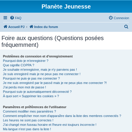
Planète Jeunesse
FAQ
Connexion
R
Accueil PJ
Index du forum
e
Foire aux questions (Questions posées
c
fréquemment)
h
e
Problèmes de connexion et d’enregistrement
Pourquoi dois-je m’enregistrer ?
r
Que signifie COPPA ?
c
Je souhaite m’enregistrer, mais je n’y parviens pas !
Je suis enregistré mais je ne peux pas me connecter !
h
Pourquoi ne puis-je pas me connecter ?
Je me suis enregistré par le passé mais je ne peux plus me connecter ?!
e
J’ai perdu mon mot de passe !
r
Pourquoi suis-je automatiquement déconnecté ?
À quoi sert « Supprimer les cookies » ?
Paramètres et préférences de l’utilisateur
Comment modifier mes paramètres ?
Comment empêcher mon nom d’apparaître dans la liste des membres connectés ?
Les heures ne sont pas correctes !
J’ai changé mon fuseau horaire et l’heure est toujours incorrecte !
Ma langue n’est pas dans la liste !