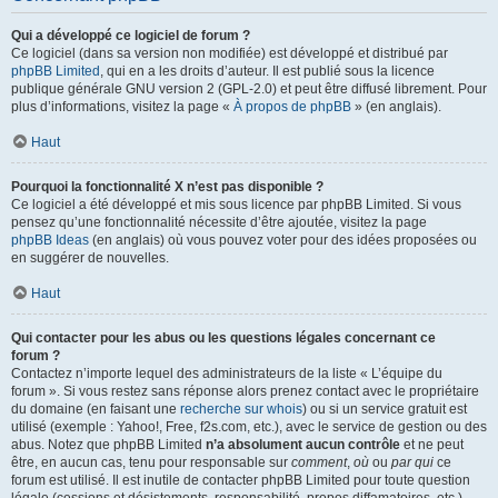
Qui a développé ce logiciel de forum ?
Ce logiciel (dans sa version non modifiée) est développé et distribué par
phpBB Limited
, qui en a les droits d’auteur. Il est publié sous la licence
publique générale GNU version 2 (GPL-2.0) et peut être diffusé librement. Pour
plus d’informations, visitez la page «
À propos de phpBB
» (en anglais).
Haut
Pourquoi la fonctionnalité X n’est pas disponible ?
Ce logiciel a été développé et mis sous licence par phpBB Limited. Si vous
pensez qu’une fonctionnalité nécessite d’être ajoutée, visitez la page
phpBB Ideas
(en anglais) où vous pouvez voter pour des idées proposées ou
en suggérer de nouvelles.
Haut
Qui contacter pour les abus ou les questions légales concernant ce
forum ?
Contactez n’importe lequel des administrateurs de la liste « L’équipe du
forum ». Si vous restez sans réponse alors prenez contact avec le propriétaire
du domaine (en faisant une
recherche sur whois
) ou si un service gratuit est
utilisé (exemple : Yahoo!, Free, f2s.com, etc.), avec le service de gestion ou des
abus. Notez que phpBB Limited
n’a absolument aucun contrôle
et ne peut
être, en aucun cas, tenu pour responsable sur
comment
,
où
ou
par qui
ce
forum est utilisé. Il est inutile de contacter phpBB Limited pour toute question