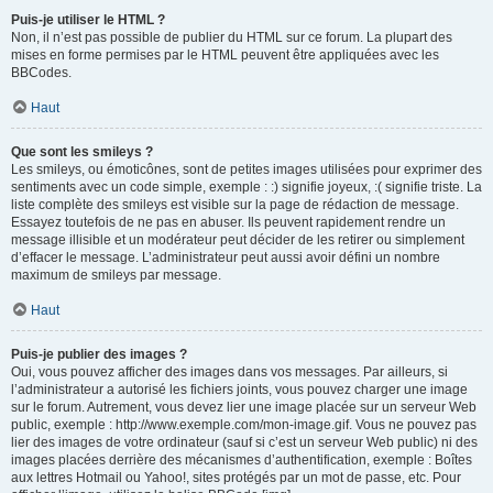
Puis-je utiliser le HTML ?
Non, il n’est pas possible de publier du HTML sur ce forum. La plupart des
mises en forme permises par le HTML peuvent être appliquées avec les
BBCodes.
Haut
Que sont les smileys ?
Les smileys, ou émoticônes, sont de petites images utilisées pour exprimer des
sentiments avec un code simple, exemple : :) signifie joyeux, :( signifie triste. La
liste complète des smileys est visible sur la page de rédaction de message.
Essayez toutefois de ne pas en abuser. Ils peuvent rapidement rendre un
message illisible et un modérateur peut décider de les retirer ou simplement
d’effacer le message. L’administrateur peut aussi avoir défini un nombre
maximum de smileys par message.
Haut
Puis-je publier des images ?
Oui, vous pouvez afficher des images dans vos messages. Par ailleurs, si
l’administrateur a autorisé les fichiers joints, vous pouvez charger une image
sur le forum. Autrement, vous devez lier une image placée sur un serveur Web
public, exemple : http://www.exemple.com/mon-image.gif. Vous ne pouvez pas
lier des images de votre ordinateur (sauf si c’est un serveur Web public) ni des
images placées derrière des mécanismes d’authentification, exemple : Boîtes
aux lettres Hotmail ou Yahoo!, sites protégés par un mot de passe, etc. Pour