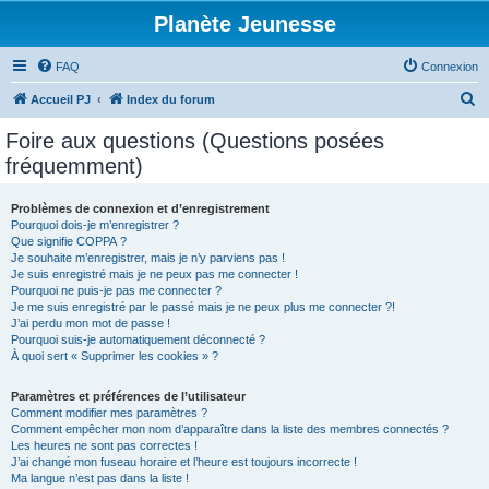
Planète Jeunesse
FAQ
Connexion
R
Accueil PJ
Index du forum
e
Foire aux questions (Questions posées
c
fréquemment)
h
e
Problèmes de connexion et d’enregistrement
Pourquoi dois-je m’enregistrer ?
r
Que signifie COPPA ?
c
Je souhaite m’enregistrer, mais je n’y parviens pas !
Je suis enregistré mais je ne peux pas me connecter !
h
Pourquoi ne puis-je pas me connecter ?
Je me suis enregistré par le passé mais je ne peux plus me connecter ?!
e
J’ai perdu mon mot de passe !
r
Pourquoi suis-je automatiquement déconnecté ?
À quoi sert « Supprimer les cookies » ?
Paramètres et préférences de l’utilisateur
Comment modifier mes paramètres ?
Comment empêcher mon nom d’apparaître dans la liste des membres connectés ?
Les heures ne sont pas correctes !
J’ai changé mon fuseau horaire et l’heure est toujours incorrecte !
Ma langue n’est pas dans la liste !