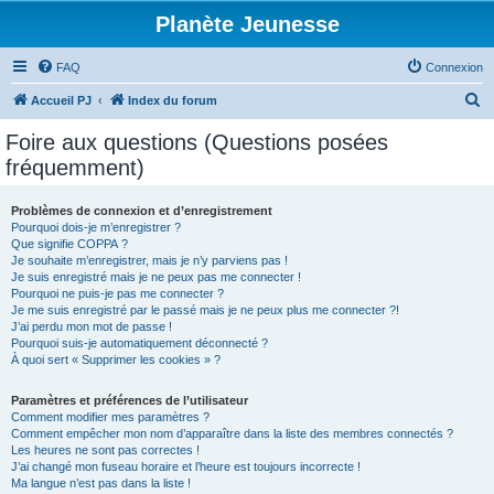
Planète Jeunesse
FAQ
Connexion
R
Accueil PJ
Index du forum
e
Foire aux questions (Questions posées
c
fréquemment)
h
e
Problèmes de connexion et d’enregistrement
Pourquoi dois-je m’enregistrer ?
r
Que signifie COPPA ?
c
Je souhaite m’enregistrer, mais je n’y parviens pas !
Je suis enregistré mais je ne peux pas me connecter !
h
Pourquoi ne puis-je pas me connecter ?
Je me suis enregistré par le passé mais je ne peux plus me connecter ?!
e
J’ai perdu mon mot de passe !
r
Pourquoi suis-je automatiquement déconnecté ?
À quoi sert « Supprimer les cookies » ?
Paramètres et préférences de l’utilisateur
Comment modifier mes paramètres ?
Comment empêcher mon nom d’apparaître dans la liste des membres connectés ?
Les heures ne sont pas correctes !
J’ai changé mon fuseau horaire et l’heure est toujours incorrecte !
Ma langue n’est pas dans la liste !