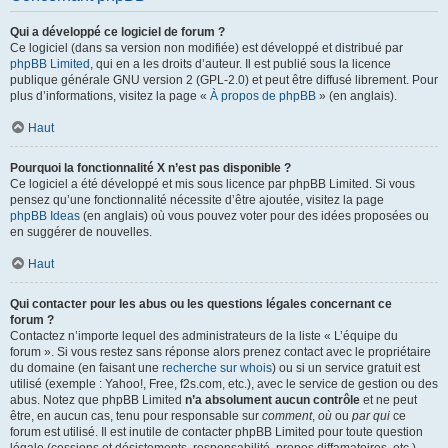
Qui a développé ce logiciel de forum ?
Ce logiciel (dans sa version non modifiée) est développé et distribué par
phpBB Limited
, qui en a les droits d’auteur. Il est publié sous la licence
publique générale GNU version 2 (GPL-2.0) et peut être diffusé librement. Pour
plus d’informations, visitez la page «
À propos de phpBB
» (en anglais).
Haut
Pourquoi la fonctionnalité X n’est pas disponible ?
Ce logiciel a été développé et mis sous licence par phpBB Limited. Si vous
pensez qu’une fonctionnalité nécessite d’être ajoutée, visitez la page
phpBB Ideas
(en anglais) où vous pouvez voter pour des idées proposées ou
en suggérer de nouvelles.
Haut
Qui contacter pour les abus ou les questions légales concernant ce
forum ?
Contactez n’importe lequel des administrateurs de la liste « L’équipe du
forum ». Si vous restez sans réponse alors prenez contact avec le propriétaire
du domaine (en faisant une
recherche sur whois
) ou si un service gratuit est
utilisé (exemple : Yahoo!, Free, f2s.com, etc.), avec le service de gestion ou des
abus. Notez que phpBB Limited
n’a absolument aucun contrôle
et ne peut
être, en aucun cas, tenu pour responsable sur
comment
,
où
ou
par qui
ce
forum est utilisé. Il est inutile de contacter phpBB Limited pour toute question