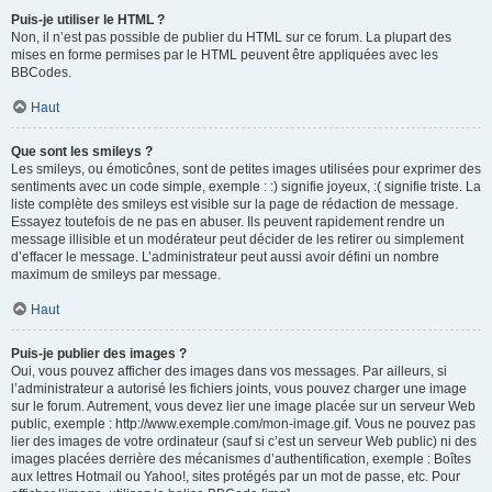
Puis-je utiliser le HTML ?
Non, il n’est pas possible de publier du HTML sur ce forum. La plupart des
mises en forme permises par le HTML peuvent être appliquées avec les
BBCodes.
Haut
Que sont les smileys ?
Les smileys, ou émoticônes, sont de petites images utilisées pour exprimer des
sentiments avec un code simple, exemple : :) signifie joyeux, :( signifie triste. La
liste complète des smileys est visible sur la page de rédaction de message.
Essayez toutefois de ne pas en abuser. Ils peuvent rapidement rendre un
message illisible et un modérateur peut décider de les retirer ou simplement
d’effacer le message. L’administrateur peut aussi avoir défini un nombre
maximum de smileys par message.
Haut
Puis-je publier des images ?
Oui, vous pouvez afficher des images dans vos messages. Par ailleurs, si
l’administrateur a autorisé les fichiers joints, vous pouvez charger une image
sur le forum. Autrement, vous devez lier une image placée sur un serveur Web
public, exemple : http://www.exemple.com/mon-image.gif. Vous ne pouvez pas
lier des images de votre ordinateur (sauf si c’est un serveur Web public) ni des
images placées derrière des mécanismes d’authentification, exemple : Boîtes
aux lettres Hotmail ou Yahoo!, sites protégés par un mot de passe, etc. Pour