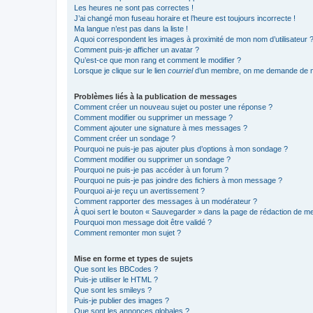
Les heures ne sont pas correctes !
J’ai changé mon fuseau horaire et l’heure est toujours incorrecte !
Ma langue n’est pas dans la liste !
A quoi correspondent les images à proximité de mon nom d’utilisateur 
Comment puis-je afficher un avatar ?
Qu’est-ce que mon rang et comment le modifier ?
Lorsque je clique sur le lien
courriel
d’un membre, on me demande de m
Problèmes liés à la publication de messages
Comment créer un nouveau sujet ou poster une réponse ?
Comment modifier ou supprimer un message ?
Comment ajouter une signature à mes messages ?
Comment créer un sondage ?
Pourquoi ne puis-je pas ajouter plus d’options à mon sondage ?
Comment modifier ou supprimer un sondage ?
Pourquoi ne puis-je pas accéder à un forum ?
Pourquoi ne puis-je pas joindre des fichiers à mon message ?
Pourquoi ai-je reçu un avertissement ?
Comment rapporter des messages à un modérateur ?
À quoi sert le bouton « Sauvegarder » dans la page de rédaction de 
Pourquoi mon message doit être validé ?
Comment remonter mon sujet ?
Mise en forme et types de sujets
Que sont les BBCodes ?
Puis-je utiliser le HTML ?
Que sont les smileys ?
Puis-je publier des images ?
Que sont les annonces globales ?