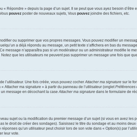
 « Répondre » depuis la page d’un sujet. Il se peut que vous ayez besoin d’être e
: Vous
pouvez
poster de nouveaux sujets, Vous
pouvez
joindre des fichiers, etc.
modifier ou supprimer que vos propres messages. Vous pouvez modifier un message
lqu’un a déjà répondu au message, un petit texte s’affichera en bas du message ind
n. Ce message n’apparaîtra pas si un modérateur ou un administrateur modifie le mes
ive. Notez que les utilisateurs ne peuvent pas supprimer un message une fois que qu
e l’utilisateur. Une fois créée, vous pouvez cocher
Attacher ma signature
sur le fo
 « Attacher ma signature » à partir du panneau de l’utilisateur (onglet
Préférences 
 à un message en décochant la case
Attacher ma signature
dans le formulaire de ré
ouveau sujet ou la modification du premier message d’un sujet (si vous en avez les p
 le droit de créer des sondages). Saisissez le titre du sondage et au moins deux o
onses qu’un utilisateur peut choisir lors de son vote dans « Option(s) par l’utilis
er leur vote.