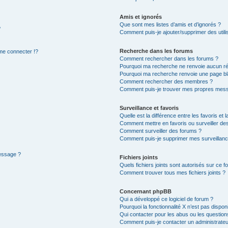
Amis et ignorés
Que sont mes listes d’amis et d’ignorés ?
?
Comment puis-je ajouter/supprimer des utilis
Recherche dans les forums
e connecter !?
Comment rechercher dans les forums ?
Pourquoi ma recherche ne renvoie aucun ré
Pourquoi ma recherche renvoie une page bl
Comment rechercher des membres ?
Comment puis-je trouver mes propres mess
Surveillance et favoris
Quelle est la différence entre les favoris et l
Comment mettre en favoris ou surveiller des
Comment surveiller des forums ?
Comment puis-je supprimer mes surveillanc
message ?
Fichiers joints
Quels fichiers joints sont autorisés sur ce f
Comment trouver tous mes fichiers joints ?
Concernant phpBB
Qui a développé ce logiciel de forum ?
Pourquoi la fonctionnalité X n’est pas dispon
Qui contacter pour les abus ou les questio
Comment puis-je contacter un administrateu