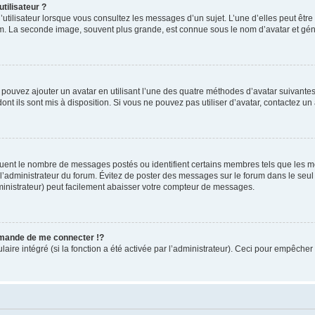
tilisateur ?
utilisateur lorsque vous consultez les messages d’un sujet. L’une d’elles peut êtr
rum. La seconde image, souvent plus grande, est connue sous le nom d’avatar et 
s pouvez ajouter un avatar en utilisant l’une des quatre méthodes d’avatar suivantes 
ont ils sont mis à disposition. Si vous ne pouvez pas utiliser d’avatar, contactez un
iquent le nombre de messages postés ou identifient certains membres tels que les 
ar l’administrateur du forum. Évitez de poster des messages sur le forum dans le seu
ministrateur) peut facilement abaisser votre compteur de messages.
mande de me connecter !?
re intégré (si la fonction a été activée par l’administrateur). Ceci pour empêcher l’u