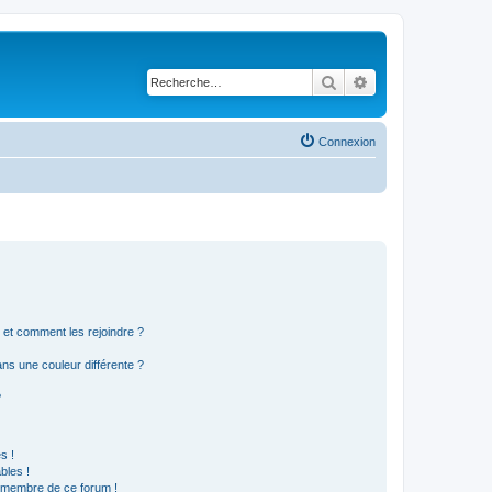
Rechercher
Recherche avancé
Connexion
s et comment les rejoindre ?
s une couleur différente ?
?
s !
bles !
n membre de ce forum !