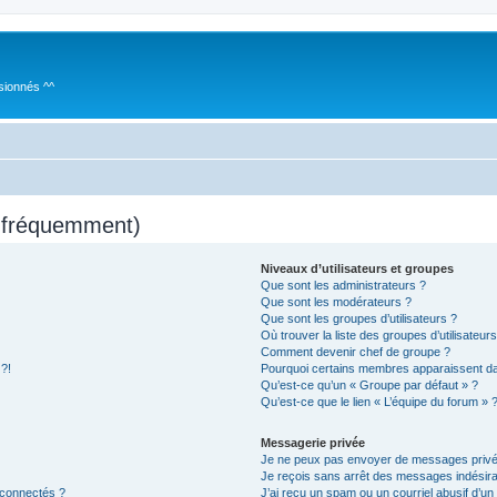
sionnés ^^
s fréquemment)
Niveaux d’utilisateurs et groupes
Que sont les administrateurs ?
Que sont les modérateurs ?
Que sont les groupes d’utilisateurs ?
Où trouver la liste des groupes d’utilisateur
Comment devenir chef de groupe ?
 ?!
Pourquoi certains membres apparaissent dan
Qu’est-ce qu’un « Groupe par défaut » ?
Qu’est-ce que le lien « L’équipe du forum » 
Messagerie privée
Je ne peux pas envoyer de messages privé
Je reçois sans arrêt des messages indésira
 connectés ?
J’ai reçu un spam ou un courriel abusif d’u