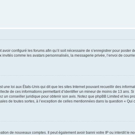
t avoir configuré les forums afin qu’il soit nécessaire de s’enregistrer pour poster
x invités comme les avatars personnalisés, la messagerie privée, l’envoi de courri
t une loi aux États-Unis qui dit que les sites Internet pouvant recueillir des infor
ollecte de ces informations permettant d’identifier un mineur de moins de 13 ans. S
tez un conseiller juridique pour obtenir son avis. Notez que phpBB Limited et les pr
gales de toutes sortes, à l’exception de celles mentionnées dans la question « Qui
réation de nouveaux comptes. Il peut également avoir banni votre IP ou interdit le no