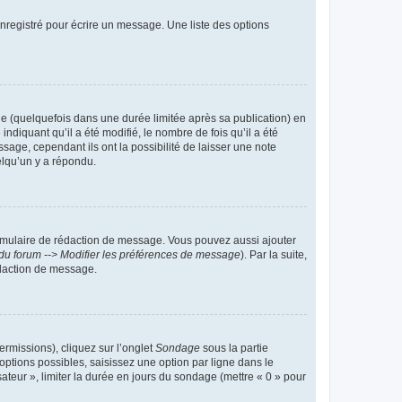
nregistré pour écrire un message. Une liste des options
 (quelquefois dans une durée limitée après sa publication) en
iquant qu’il a été modifié, le nombre de fois qu’il a été
sage, cependant ils ont la possibilité de laisser une note
elqu’un y a répondu.
rmulaire de rédaction de message. Vous pouvez aussi ajouter
du forum --> Modifier les préférences de message
). Par la suite,
daction de message.
ermissions), cliquez sur l’onglet
Sondage
sous la partie
ptions possibles, saisissez une option par ligne dans le
ateur », limiter la durée en jours du sondage (mettre « 0 » pour