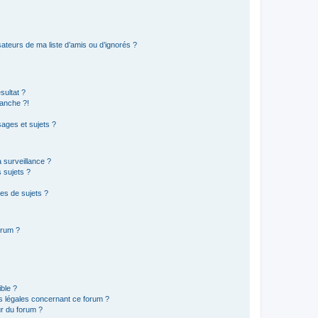
ateurs de ma liste d’amis ou d’ignorés ?
sultat ?
anche ?!
ages et sujets ?
a surveillance ?
 sujets ?
es de sujets ?
orum ?
ible ?
ns légales concernant ce forum ?
r du forum ?