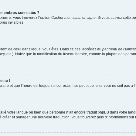
s membres connectés ?
forum », vous trouverez l’option
Cacher mon statut en ligne
. Si vous activez cette o
es invisibles.
ifférent de celui dans lequel vous êtes. Dans ce cas, accédez au
panneau de l’utilisa
ney, etc.). Notez que la modification du fuseau horaire, comme la plupart des para
ecte !
aire et que l’heure est toujours incorrecte, il se peut que le serveur ne soit pas à
installé votre langue ou bien que personne n’ait encore traduit phpBB dans votre l
s à créer et partager une nouvelle traduction. Vous trouverez plus d’informations sur l