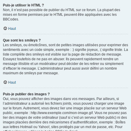
Puis-je utiliser le HTML ?
Non, il n’est pas possible de publier du HTML sur ce forum. La plupart des
mises en forme permises par le HTML peuvent être appliquées avec les
BBCodes.
Haut
Que sont les smileys ?
Les smileys, ou émoticônes, sont de petites images utilisées pour exprimer des
sentiments avec un code simple, exemple : :) signifie joyeux, :( signifie triste. La
liste complète des smileys est visible sur la page de rédaction de message.
Essayez toutefois de ne pas en abuser. Ils peuvent rapidement rendre un
message illisible et un modérateur peut décider de les retirer ou simplement
d’effacer le message. L’administrateur peut aussi avoir défini un nombre
maximum de smileys par message.
Haut
Puis-je publier des images ?
Oui, vous pouvez afficher des images dans vos messages. Par ailleurs, si
l’administrateur a autorisé les fichiers joints, vous pouvez charger une image
sur le forum. Autrement, vous devez lier une image placée sur un serveur Web
public, exemple : http://www.exemple.com/mon-image.gif. Vous ne pouvez pas
lier des images de votre ordinateur (sauf si c’est un serveur Web public) ni des
images placées derrière des mécanismes d’authentification, exemple : Boîtes
aux lettres Hotmail ou Yahoo!, sites protégés par un mot de passe, etc. Pour