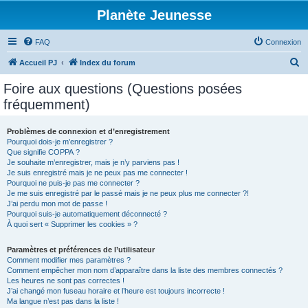
Planète Jeunesse
FAQ
Connexion
R
Accueil PJ
Index du forum
e
Foire aux questions (Questions posées
c
fréquemment)
h
e
Problèmes de connexion et d’enregistrement
Pourquoi dois-je m’enregistrer ?
r
Que signifie COPPA ?
c
Je souhaite m’enregistrer, mais je n’y parviens pas !
Je suis enregistré mais je ne peux pas me connecter !
h
Pourquoi ne puis-je pas me connecter ?
Je me suis enregistré par le passé mais je ne peux plus me connecter ?!
e
J’ai perdu mon mot de passe !
r
Pourquoi suis-je automatiquement déconnecté ?
À quoi sert « Supprimer les cookies » ?
Paramètres et préférences de l’utilisateur
Comment modifier mes paramètres ?
Comment empêcher mon nom d’apparaître dans la liste des membres connectés ?
Les heures ne sont pas correctes !
J’ai changé mon fuseau horaire et l’heure est toujours incorrecte !
Ma langue n’est pas dans la liste !