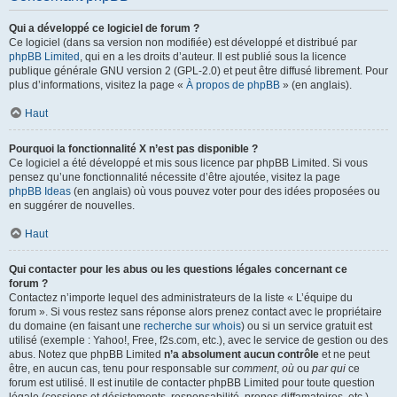
Qui a développé ce logiciel de forum ?
Ce logiciel (dans sa version non modifiée) est développé et distribué par
phpBB Limited
, qui en a les droits d’auteur. Il est publié sous la licence
publique générale GNU version 2 (GPL-2.0) et peut être diffusé librement. Pour
plus d’informations, visitez la page «
À propos de phpBB
» (en anglais).
Haut
Pourquoi la fonctionnalité X n’est pas disponible ?
Ce logiciel a été développé et mis sous licence par phpBB Limited. Si vous
pensez qu’une fonctionnalité nécessite d’être ajoutée, visitez la page
phpBB Ideas
(en anglais) où vous pouvez voter pour des idées proposées ou
en suggérer de nouvelles.
Haut
Qui contacter pour les abus ou les questions légales concernant ce
forum ?
Contactez n’importe lequel des administrateurs de la liste « L’équipe du
forum ». Si vous restez sans réponse alors prenez contact avec le propriétaire
du domaine (en faisant une
recherche sur whois
) ou si un service gratuit est
utilisé (exemple : Yahoo!, Free, f2s.com, etc.), avec le service de gestion ou des
abus. Notez que phpBB Limited
n’a absolument aucun contrôle
et ne peut
être, en aucun cas, tenu pour responsable sur
comment
,
où
ou
par qui
ce
forum est utilisé. Il est inutile de contacter phpBB Limited pour toute question