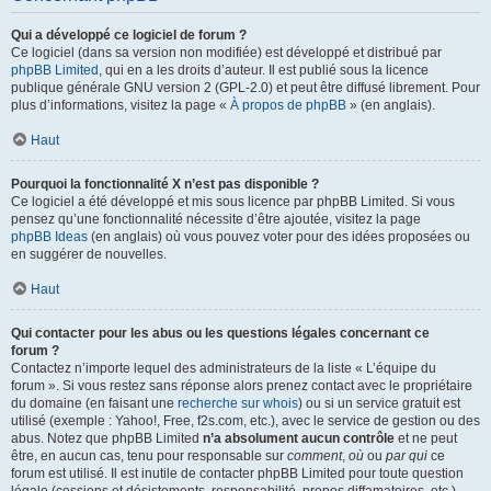
Qui a développé ce logiciel de forum ?
Ce logiciel (dans sa version non modifiée) est développé et distribué par
phpBB Limited
, qui en a les droits d’auteur. Il est publié sous la licence
publique générale GNU version 2 (GPL-2.0) et peut être diffusé librement. Pour
plus d’informations, visitez la page «
À propos de phpBB
» (en anglais).
Haut
Pourquoi la fonctionnalité X n’est pas disponible ?
Ce logiciel a été développé et mis sous licence par phpBB Limited. Si vous
pensez qu’une fonctionnalité nécessite d’être ajoutée, visitez la page
phpBB Ideas
(en anglais) où vous pouvez voter pour des idées proposées ou
en suggérer de nouvelles.
Haut
Qui contacter pour les abus ou les questions légales concernant ce
forum ?
Contactez n’importe lequel des administrateurs de la liste « L’équipe du
forum ». Si vous restez sans réponse alors prenez contact avec le propriétaire
du domaine (en faisant une
recherche sur whois
) ou si un service gratuit est
utilisé (exemple : Yahoo!, Free, f2s.com, etc.), avec le service de gestion ou des
abus. Notez que phpBB Limited
n’a absolument aucun contrôle
et ne peut
être, en aucun cas, tenu pour responsable sur
comment
,
où
ou
par qui
ce
forum est utilisé. Il est inutile de contacter phpBB Limited pour toute question