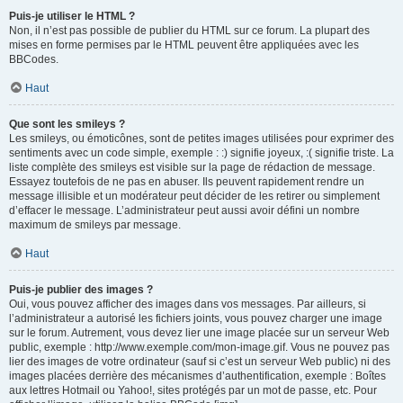
Puis-je utiliser le HTML ?
Non, il n’est pas possible de publier du HTML sur ce forum. La plupart des
mises en forme permises par le HTML peuvent être appliquées avec les
BBCodes.
Haut
Que sont les smileys ?
Les smileys, ou émoticônes, sont de petites images utilisées pour exprimer des
sentiments avec un code simple, exemple : :) signifie joyeux, :( signifie triste. La
liste complète des smileys est visible sur la page de rédaction de message.
Essayez toutefois de ne pas en abuser. Ils peuvent rapidement rendre un
message illisible et un modérateur peut décider de les retirer ou simplement
d’effacer le message. L’administrateur peut aussi avoir défini un nombre
maximum de smileys par message.
Haut
Puis-je publier des images ?
Oui, vous pouvez afficher des images dans vos messages. Par ailleurs, si
l’administrateur a autorisé les fichiers joints, vous pouvez charger une image
sur le forum. Autrement, vous devez lier une image placée sur un serveur Web
public, exemple : http://www.exemple.com/mon-image.gif. Vous ne pouvez pas
lier des images de votre ordinateur (sauf si c’est un serveur Web public) ni des
images placées derrière des mécanismes d’authentification, exemple : Boîtes
aux lettres Hotmail ou Yahoo!, sites protégés par un mot de passe, etc. Pour