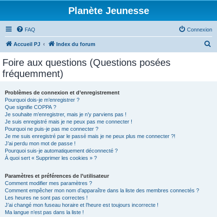
Planète Jeunesse
FAQ
Connexion
R
Accueil PJ
Index du forum
e
Foire aux questions (Questions posées
c
fréquemment)
h
e
Problèmes de connexion et d’enregistrement
Pourquoi dois-je m’enregistrer ?
r
Que signifie COPPA ?
c
Je souhaite m’enregistrer, mais je n’y parviens pas !
Je suis enregistré mais je ne peux pas me connecter !
h
Pourquoi ne puis-je pas me connecter ?
Je me suis enregistré par le passé mais je ne peux plus me connecter ?!
e
J’ai perdu mon mot de passe !
r
Pourquoi suis-je automatiquement déconnecté ?
À quoi sert « Supprimer les cookies » ?
Paramètres et préférences de l’utilisateur
Comment modifier mes paramètres ?
Comment empêcher mon nom d’apparaître dans la liste des membres connectés ?
Les heures ne sont pas correctes !
J’ai changé mon fuseau horaire et l’heure est toujours incorrecte !
Ma langue n’est pas dans la liste !