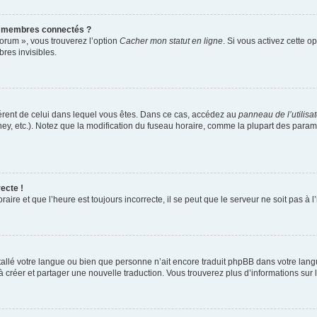
s membres connectés ?
forum », vous trouverez l’option
Cacher mon statut en ligne
. Si vous activez cette o
es invisibles.
ifférent de celui dans lequel vous êtes. Dans ce cas, accédez au
panneau de l’utilisa
ney, etc.). Notez que la modification du fuseau horaire, comme la plupart des para
ecte !
aire et que l’heure est toujours incorrecte, il se peut que le serveur ne soit pas à
installé votre langue ou bien que personne n’ait encore traduit phpBB dans votre l
s à créer et partager une nouvelle traduction. Vous trouverez plus d’informations sur l