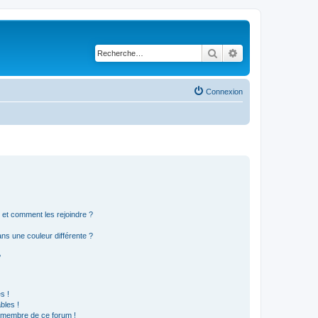
Rechercher
Recherche avancé
Connexion
s et comment les rejoindre ?
s une couleur différente ?
?
s !
bles !
n membre de ce forum !