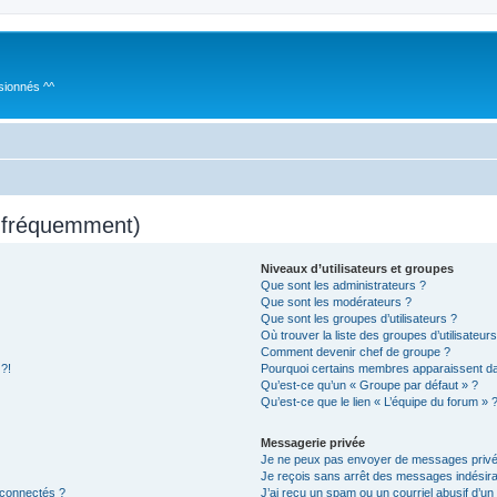
sionnés ^^
s fréquemment)
Niveaux d’utilisateurs et groupes
Que sont les administrateurs ?
Que sont les modérateurs ?
Que sont les groupes d’utilisateurs ?
Où trouver la liste des groupes d’utilisateur
Comment devenir chef de groupe ?
 ?!
Pourquoi certains membres apparaissent dan
Qu’est-ce qu’un « Groupe par défaut » ?
Qu’est-ce que le lien « L’équipe du forum » 
Messagerie privée
Je ne peux pas envoyer de messages privé
Je reçois sans arrêt des messages indésira
 connectés ?
J’ai reçu un spam ou un courriel abusif d’u