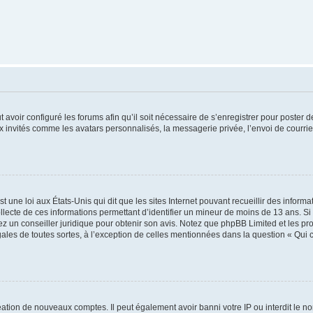
t avoir configuré les forums afin qu’il soit nécessaire de s’enregistrer pour poster
x invités comme les avatars personnalisés, la messagerie privée, l’envoi de courri
t une loi aux États-Unis qui dit que les sites Internet pouvant recueillir des infor
ollecte de ces informations permettant d’identifier un mineur de moins de 13 ans. S
tez un conseiller juridique pour obtenir son avis. Notez que phpBB Limited et les pr
gales de toutes sortes, à l’exception de celles mentionnées dans la question « Qui
réation de nouveaux comptes. Il peut également avoir banni votre IP ou interdit le no