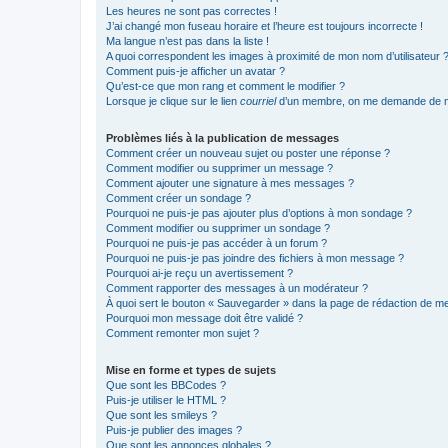
Les heures ne sont pas correctes !
J’ai changé mon fuseau horaire et l’heure est toujours incorrecte !
Ma langue n’est pas dans la liste !
A quoi correspondent les images à proximité de mon nom d’utilisateur 
Comment puis-je afficher un avatar ?
Qu’est-ce que mon rang et comment le modifier ?
Lorsque je clique sur le lien
courriel
d’un membre, on me demande de m
Problèmes liés à la publication de messages
Comment créer un nouveau sujet ou poster une réponse ?
Comment modifier ou supprimer un message ?
Comment ajouter une signature à mes messages ?
Comment créer un sondage ?
Pourquoi ne puis-je pas ajouter plus d’options à mon sondage ?
Comment modifier ou supprimer un sondage ?
Pourquoi ne puis-je pas accéder à un forum ?
Pourquoi ne puis-je pas joindre des fichiers à mon message ?
Pourquoi ai-je reçu un avertissement ?
Comment rapporter des messages à un modérateur ?
À quoi sert le bouton « Sauvegarder » dans la page de rédaction de 
Pourquoi mon message doit être validé ?
Comment remonter mon sujet ?
Mise en forme et types de sujets
Que sont les BBCodes ?
Puis-je utiliser le HTML ?
Que sont les smileys ?
Puis-je publier des images ?
Que sont les annonces globales ?