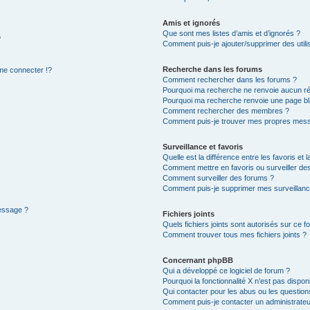
Amis et ignorés
Que sont mes listes d’amis et d’ignorés ?
?
Comment puis-je ajouter/supprimer des utilis
Recherche dans les forums
e connecter !?
Comment rechercher dans les forums ?
Pourquoi ma recherche ne renvoie aucun ré
Pourquoi ma recherche renvoie une page bl
Comment rechercher des membres ?
Comment puis-je trouver mes propres mess
Surveillance et favoris
Quelle est la différence entre les favoris et l
Comment mettre en favoris ou surveiller des
Comment surveiller des forums ?
Comment puis-je supprimer mes surveillanc
message ?
Fichiers joints
Quels fichiers joints sont autorisés sur ce f
Comment trouver tous mes fichiers joints ?
Concernant phpBB
Qui a développé ce logiciel de forum ?
Pourquoi la fonctionnalité X n’est pas dispon
Qui contacter pour les abus ou les questio
Comment puis-je contacter un administrateu