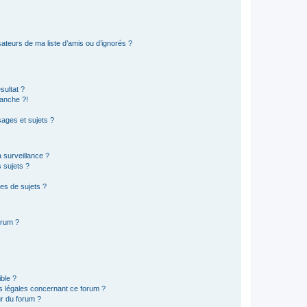
ateurs de ma liste d’amis ou d’ignorés ?
sultat ?
anche ?!
ages et sujets ?
a surveillance ?
 sujets ?
es de sujets ?
orum ?
ible ?
ns légales concernant ce forum ?
r du forum ?