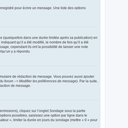
nregistré pour écrire un message. Une liste des options
 (quelquefois dans une durée limitée après sa publication) en
iquant qu’il a été modifié, le nombre de fois qu’il a été
sage, cependant ils ont la possibilité de laisser une note
elqu’un y a répondu.
rmulaire de rédaction de message. Vous pouvez aussi ajouter
du forum --> Modifier les préférences de message
). Par la suite,
daction de message.
ermissions), cliquez sur l’onglet
Sondage
sous la partie
ptions possibles, saisissez une option par ligne dans le
ateur », limiter la durée en jours du sondage (mettre « 0 » pour