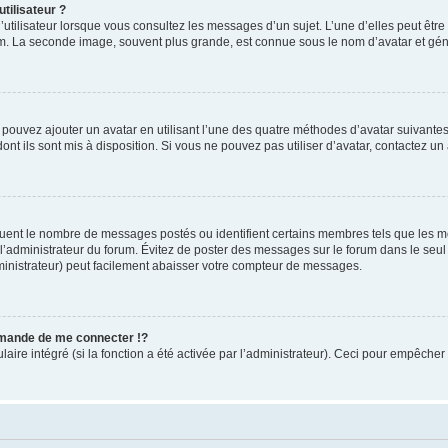
tilisateur ?
utilisateur lorsque vous consultez les messages d’un sujet. L’une d’elles peut êtr
rum. La seconde image, souvent plus grande, est connue sous le nom d’avatar et 
s pouvez ajouter un avatar en utilisant l’une des quatre méthodes d’avatar suivantes 
ont ils sont mis à disposition. Si vous ne pouvez pas utiliser d’avatar, contactez un
iquent le nombre de messages postés ou identifient certains membres tels que les 
ar l’administrateur du forum. Évitez de poster des messages sur le forum dans le seu
ministrateur) peut facilement abaisser votre compteur de messages.
mande de me connecter !?
re intégré (si la fonction a été activée par l’administrateur). Ceci pour empêcher l’u