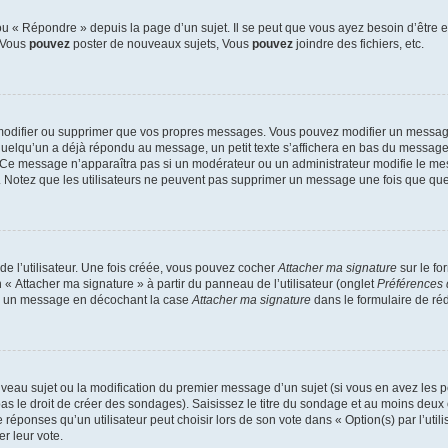
 « Répondre » depuis la page d’un sujet. Il se peut que vous ayez besoin d’être e
: Vous
pouvez
poster de nouveaux sujets, Vous
pouvez
joindre des fichiers, etc.
modifier ou supprimer que vos propres messages. Vous pouvez modifier un message
lqu’un a déjà répondu au message, un petit texte s’affichera en bas du message ind
n. Ce message n’apparaîtra pas si un modérateur ou un administrateur modifie le mes
ive. Notez que les utilisateurs ne peuvent pas supprimer un message une fois que qu
e l’utilisateur. Une fois créée, vous pouvez cocher
Attacher ma signature
sur le fo
 « Attacher ma signature » à partir du panneau de l’utilisateur (onglet
Préférences 
 à un message en décochant la case
Attacher ma signature
dans le formulaire de ré
ouveau sujet ou la modification du premier message d’un sujet (si vous en avez les p
 le droit de créer des sondages). Saisissez le titre du sondage et au moins deux o
onses qu’un utilisateur peut choisir lors de son vote dans « Option(s) par l’utilis
er leur vote.