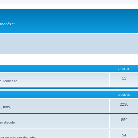
sionnés ^^
SUJETS
11
te Jeunesse
SUJETS
2230
films, ...
859
 en discute.
54
er ou préciser des infos...