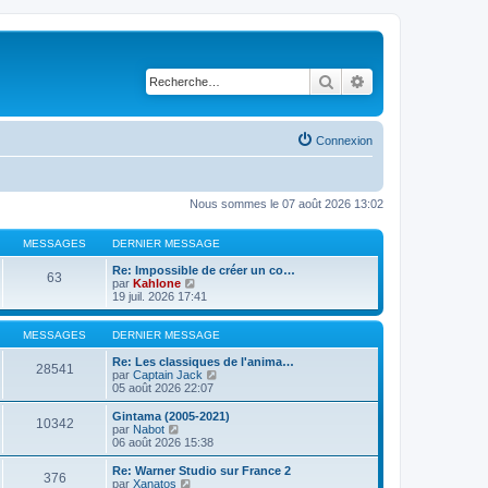
Rechercher
Recherche avancé
Connexion
Nous sommes le 07 août 2026 13:02
MESSAGES
DERNIER MESSAGE
Re: Impossible de créer un co…
63
V
par
Kahlone
o
19 juil. 2026 17:41
i
r
l
MESSAGES
DERNIER MESSAGE
e
d
Re: Les classiques de l'anima…
28541
e
V
par
Captain Jack
r
o
05 août 2026 22:07
n
i
i
r
Gintama (2005-2021)
10342
e
l
V
par
Nabot
r
e
o
06 août 2026 15:38
m
d
i
e
e
r
Re: Warner Studio sur France 2
376
s
r
l
V
par
Xanatos