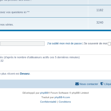
1182
Posez vos questions ici ^^
3240
nos séries.
J’ai oublié mon mot de passe
|
Se souvenir de moi
vités (d’après le nombre d’utilisateurs actifs ces 5 dernières minutes)
9:32
 plus récent est
Devanz
.
Nous contacter
L’équ
Développé par
phpBB
® Forum Software © phpBB Limited
Traduit par
phpBB-fr.com
Confidentialité
|
Conditions