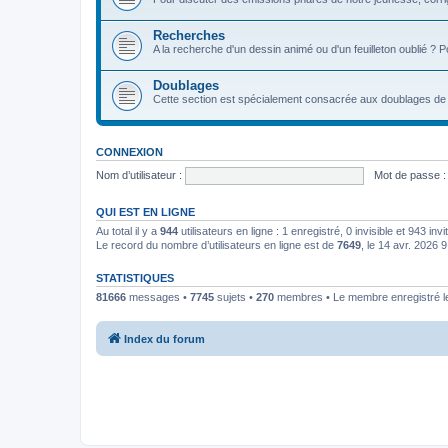
Recherches
A la recherche d'un dessin animé ou d'un feuilleton oublié ? 
Doublages
Cette section est spécialement consacrée aux doublages de 
CONNEXION
Nom d’utilisateur :
Mot de passe :
QUI EST EN LIGNE
Au total il y a
944
utilisateurs en ligne : 1 enregistré, 0 invisible et 943 in
Le record du nombre d’utilisateurs en ligne est de
7649
, le 14 avr. 2026 
STATISTIQUES
81666
messages •
7745
sujets •
270
membres • Le membre enregistré le
Index du forum