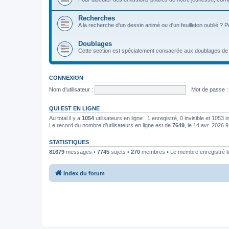
Recherches
A la recherche d'un dessin animé ou d'un feuilleton oublié ? 
Doublages
Cette section est spécialement consacrée aux doublages de 
CONNEXION
Nom d’utilisateur :
Mot de passe :
QUI EST EN LIGNE
Au total il y a
1054
utilisateurs en ligne : 1 enregistré, 0 invisible et 1053
Le record du nombre d’utilisateurs en ligne est de
7649
, le 14 avr. 2026 
STATISTIQUES
81679
messages •
7745
sujets •
270
membres • Le membre enregistré le
Index du forum