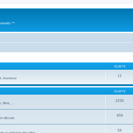
sionnés ^^
SUJETS
11
te Jeunesse
SUJETS
2230
films, ...
859
 en discute.
54
er ou préciser des infos...