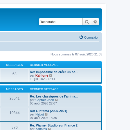
Rechercher
Recherche avancé
Connexion
Nous sommes le 07 août 2026 21:05
MESSAGES
DERNIER MESSAGE
Re: Impossible de créer un co…
63
V
par
Kahlone
o
19 juil. 2026 17:41
i
r
l
MESSAGES
DERNIER MESSAGE
e
d
Re: Les classiques de l'anima…
28541
e
V
par
Captain Jack
r
o
05 août 2026 22:07
n
i
i
r
Re: Gintama (2005-2021)
10344
e
l
V
par
Nabot
r
e
o
07 août 2026 18:35
m
d
i
e
e
r
Re: Warner Studio sur France 2
376
s
r
l
V
par
Xanatos