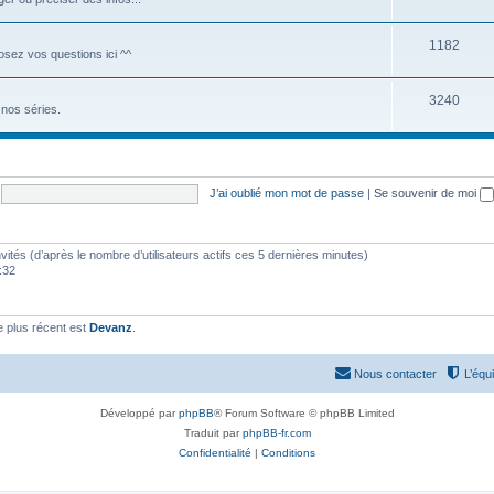
1182
Posez vos questions ici ^^
3240
nos séries.
J’ai oublié mon mot de passe
|
Se souvenir de moi
 invités (d’après le nombre d’utilisateurs actifs ces 5 dernières minutes)
9:32
 plus récent est
Devanz
.
Nous contacter
L’équ
Développé par
phpBB
® Forum Software © phpBB Limited
Traduit par
phpBB-fr.com
Confidentialité
|
Conditions