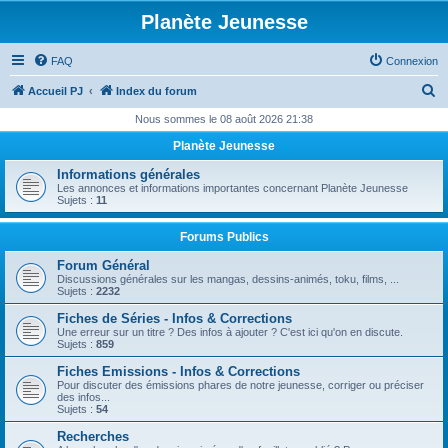
Planète Jeunesse
FAQ
Connexion
R
Accueil PJ
Index du forum
e
Nous sommes le 08 août 2026 21:38
c
Planète Jeunesse
h
Informations générales
e
Les annonces et informations importantes concernant Planète Jeunesse
Sujets :
11
r
c
Forums Publics
h
Forum Général
Discussions générales sur les mangas, dessins-animés, toku, films, ...
e
Sujets :
2232
r
Fiches de Séries - Infos & Corrections
Une erreur sur un titre ? Des infos à ajouter ? C'est ici qu'on en discute.
Sujets :
859
Fiches Emissions - Infos & Corrections
Pour discuter des émissions phares de notre jeunesse, corriger ou préciser
des infos...
Sujets :
54
Recherches