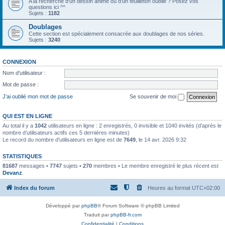
A la recherche d'un dessin animé ou d'un feuilleton oublié ? Posez vos
questions ici ^^
Sujets :
1182
Doublages
Cette section est spécialement consacrée aux doublages de nos séries.
Sujets :
3240
CONNEXION
Nom d’utilisateur :
Mot de passe :
J’ai oublié mon mot de passe
Se souvenir de moi
QUI EST EN LIGNE
Au total il y a
1042
utilisateurs en ligne : 2 enregistrés, 0 invisible et 1040 invités (d’après le
nombre d’utilisateurs actifs ces 5 dernières minutes)
Le record du nombre d’utilisateurs en ligne est de
7649
, le 14 avr. 2026 9:32
STATISTIQUES
81687
messages •
7747
sujets •
270
membres • Le membre enregistré le plus récent est
Devanz
.
Index du forum
Heures au format
UTC+02:00
Développé par
phpBB
® Forum Software © phpBB Limited
Traduit par
phpBB-fr.com
Confidentialité
|
Conditions