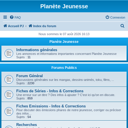
Planète Jeunesse
FAQ
Connexion
R
Accueil PJ
Index du forum
e
Nous sommes le 07 août 2026 16:13
c
Planète Jeunesse
h
Informations générales
e
Les annonces et informations importantes concernant Planète Jeunesse
Sujets :
11
r
c
Forums Publics
h
Forum Général
Discussions générales sur les mangas, dessins-animés, toku, films, ...
e
Sujets :
2230
r
Fiches de Séries - Infos & Corrections
Une erreur sur un titre ? Des infos à ajouter ? C'est ici qu'on en discute.
Sujets :
859
Fiches Emissions - Infos & Corrections
Pour discuter des émissions phares de notre jeunesse, corriger ou préciser
des infos...
Sujets :
54
Recherches