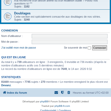
A la recherche d'un dessin animé ou d'un feuilleton oublié ? Posez vos
questions ici ^^
Sujets :
1182
Doublages
Cette section est spécialement consacrée aux doublages de nos séries.
Sujets :
3240
CONNEXION
Nom d’utilisateur :
Mot de passe :
J’ai oublié mon mot de passe
Se souvenir de moi
QUI EST EN LIGNE
Au total il y a
739
utilisateurs en ligne : 3 enregistrés, 0 invisible et 736 invités (d’après le
nombre d’utilisateurs actifs ces 5 dernières minutes)
Le record du nombre d’utilisateurs en ligne est de
7649
, le 14 avr. 2026 9:32
STATISTIQUES
81669
messages •
7745
sujets •
270
membres • Le membre enregistré le plus récent est
Devanz
.
Index du forum
Heures au format
UTC+02:00
Développé par
phpBB
® Forum Software © phpBB Limited
Traduit par
phpBB-fr.com
Confidentialité
|
Conditions