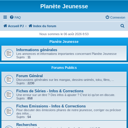
Planète Jeunesse
FAQ
Connexion
R
Accueil PJ
Index du forum
e
Nous sommes le 06 août 2026 8:53
c
Planète Jeunesse
h
Informations générales
e
Les annonces et informations importantes concernant Planète Jeunesse
Sujets :
11
r
c
Forums Publics
h
Forum Général
Discussions générales sur les mangas, dessins-animés, toku, films, ...
e
Sujets :
2230
r
Fiches de Séries - Infos & Corrections
Une erreur sur un titre ? Des infos à ajouter ? C'est ici qu'on en discute.
Sujets :
858
Fiches Emissions - Infos & Corrections
Pour discuter des émissions phares de notre jeunesse, corriger ou préciser
des infos...
Sujets :
54
Recherches