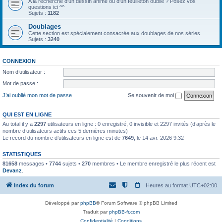
A la recherche d'un dessin animé ou d'un feuilleton oublié ? Posez vos
questions ici ^^
Sujets :
1182
Doublages
Cette section est spécialement consacrée aux doublages de nos séries.
Sujets :
3240
CONNEXION
Nom d’utilisateur :
Mot de passe :
J’ai oublié mon mot de passe
Se souvenir de moi
QUI EST EN LIGNE
Au total il y a
2297
utilisateurs en ligne : 0 enregistré, 0 invisible et 2297 invités (d’après le
nombre d’utilisateurs actifs ces 5 dernières minutes)
Le record du nombre d’utilisateurs en ligne est de
7649
, le 14 avr. 2026 9:32
STATISTIQUES
81658
messages •
7744
sujets •
270
membres • Le membre enregistré le plus récent est
Devanz
.
Index du forum
Heures au format
UTC+02:00
Développé par
phpBB
® Forum Software © phpBB Limited
Traduit par
phpBB-fr.com
Confidentialité
|
Conditions