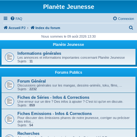
Planète Jeunesse
FAQ
Connexion
R
Accueil PJ
Index du forum
e
Nous sommes le 09 août 2026 13:30
c
Planète Jeunesse
h
Informations générales
e
Les annonces et informations importantes concernant Planète Jeunesse
Sujets :
11
r
c
Forums Publics
h
Forum Général
Discussions générales sur les mangas, dessins-animés, toku, films, ...
e
Sujets :
2232
r
Fiches de Séries - Infos & Corrections
Une erreur sur un titre ? Des infos à ajouter ? C'est ici qu'on en discute.
Sujets :
859
Fiches Emissions - Infos & Corrections
Pour discuter des émissions phares de notre jeunesse, corriger ou préciser
des infos...
Sujets :
54
Recherches