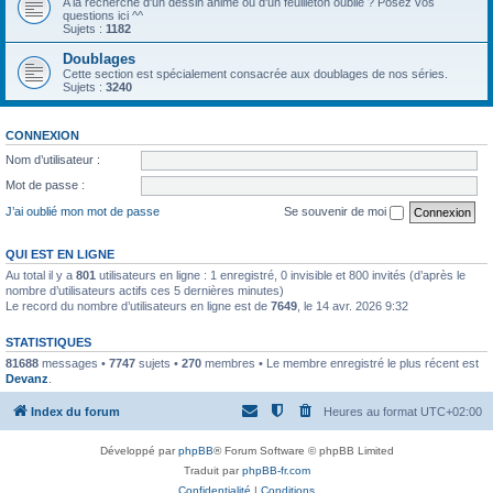
A la recherche d'un dessin animé ou d'un feuilleton oublié ? Posez vos
questions ici ^^
Sujets :
1182
Doublages
Cette section est spécialement consacrée aux doublages de nos séries.
Sujets :
3240
CONNEXION
Nom d’utilisateur :
Mot de passe :
J’ai oublié mon mot de passe
Se souvenir de moi
QUI EST EN LIGNE
Au total il y a
801
utilisateurs en ligne : 1 enregistré, 0 invisible et 800 invités (d’après le
nombre d’utilisateurs actifs ces 5 dernières minutes)
Le record du nombre d’utilisateurs en ligne est de
7649
, le 14 avr. 2026 9:32
STATISTIQUES
81688
messages •
7747
sujets •
270
membres • Le membre enregistré le plus récent est
Devanz
.
Index du forum
Heures au format
UTC+02:00
Développé par
phpBB
® Forum Software © phpBB Limited
Traduit par
phpBB-fr.com
Confidentialité
|
Conditions