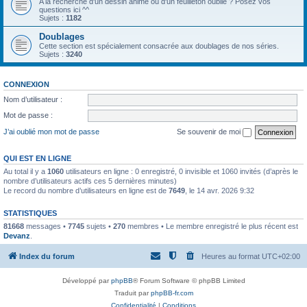
A la recherche d'un dessin animé ou d'un feuilleton oublié ? Posez vos
questions ici ^^
Sujets :
1182
Doublages
Cette section est spécialement consacrée aux doublages de nos séries.
Sujets :
3240
CONNEXION
Nom d’utilisateur :
Mot de passe :
J’ai oublié mon mot de passe
Se souvenir de moi
QUI EST EN LIGNE
Au total il y a
1060
utilisateurs en ligne : 0 enregistré, 0 invisible et 1060 invités (d’après le
nombre d’utilisateurs actifs ces 5 dernières minutes)
Le record du nombre d’utilisateurs en ligne est de
7649
, le 14 avr. 2026 9:32
STATISTIQUES
81668
messages •
7745
sujets •
270
membres • Le membre enregistré le plus récent est
Devanz
.
Index du forum
Heures au format
UTC+02:00
Développé par
phpBB
® Forum Software © phpBB Limited
Traduit par
phpBB-fr.com
Confidentialité
|
Conditions