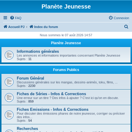
Planète Jeunesse
FAQ
Connexion
R
Accueil PJ
Index du forum
e
Nous sommes le 07 août 2026 14:57
c
Planète Jeunesse
h
Informations générales
e
Les annonces et informations importantes concernant Planète Jeunesse
Sujets :
11
r
c
Forums Publics
h
Forum Général
Discussions générales sur les mangas, dessins-animés, toku, films, ...
e
Sujets :
2230
r
Fiches de Séries - Infos & Corrections
Une erreur sur un titre ? Des infos à ajouter ? C'est ici qu'on en discute.
Sujets :
859
Fiches Emissions - Infos & Corrections
Pour discuter des émissions phares de notre jeunesse, corriger ou préciser
des infos...
Sujets :
54
Recherches