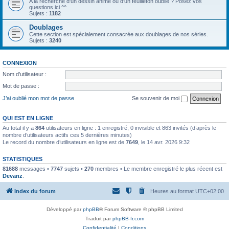
A la recherche d'un dessin animé ou d'un feuilleton oublié ? Posez vos
questions ici ^^
Sujets :
1182
Doublages
Cette section est spécialement consacrée aux doublages de nos séries.
Sujets :
3240
CONNEXION
Nom d’utilisateur :
Mot de passe :
J’ai oublié mon mot de passe
Se souvenir de moi
QUI EST EN LIGNE
Au total il y a
864
utilisateurs en ligne : 1 enregistré, 0 invisible et 863 invités (d’après le
nombre d’utilisateurs actifs ces 5 dernières minutes)
Le record du nombre d’utilisateurs en ligne est de
7649
, le 14 avr. 2026 9:32
STATISTIQUES
81688
messages •
7747
sujets •
270
membres • Le membre enregistré le plus récent est
Devanz
.
Index du forum
Heures au format
UTC+02:00
Développé par
phpBB
® Forum Software © phpBB Limited
Traduit par
phpBB-fr.com
Confidentialité
|
Conditions