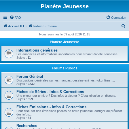
Planète Jeunesse
FAQ
Connexion
R
Accueil PJ
Index du forum
e
Nous sommes le 09 août 2026 11:15
c
Planète Jeunesse
h
Informations générales
e
Les annonces et informations importantes concernant Planète Jeunesse
Sujets :
11
r
c
Forums Publics
h
Forum Général
Discussions générales sur les mangas, dessins-animés, toku, films, ...
e
Sujets :
2232
r
Fiches de Séries - Infos & Corrections
Une erreur sur un titre ? Des infos à ajouter ? C'est ici qu'on en discute.
Sujets :
859
Fiches Emissions - Infos & Corrections
Pour discuter des émissions phares de notre jeunesse, corriger ou préciser
des infos...
Sujets :
54
Recherches