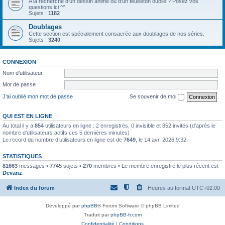
A la recherche d'un dessin animé ou d'un feuilleton oublié ? Posez vos
questions ici ^^
Sujets :
1182
Doublages
Cette section est spécialement consacrée aux doublages de nos séries.
Sujets :
3240
CONNEXION
Nom d’utilisateur :
Mot de passe :
J’ai oublié mon mot de passe
Se souvenir de moi
QUI EST EN LIGNE
Au total il y a
854
utilisateurs en ligne : 2 enregistrés, 0 invisible et 852 invités (d’après le
nombre d’utilisateurs actifs ces 5 dernières minutes)
Le record du nombre d’utilisateurs en ligne est de
7649
, le 14 avr. 2026 9:32
STATISTIQUES
81663
messages •
7745
sujets •
270
membres • Le membre enregistré le plus récent est
Devanz
.
Index du forum
Heures au format
UTC+02:00
Développé par
phpBB
® Forum Software © phpBB Limited
Traduit par
phpBB-fr.com
Confidentialité
|
Conditions