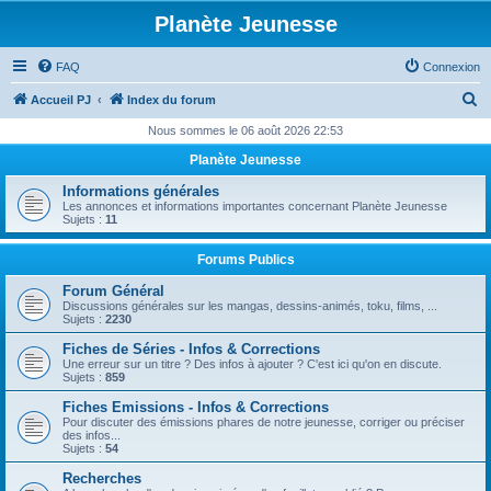
Planète Jeunesse
FAQ
Connexion
R
Accueil PJ
Index du forum
e
Nous sommes le 06 août 2026 22:53
c
Planète Jeunesse
h
Informations générales
e
Les annonces et informations importantes concernant Planète Jeunesse
Sujets :
11
r
c
Forums Publics
h
Forum Général
Discussions générales sur les mangas, dessins-animés, toku, films, ...
e
Sujets :
2230
r
Fiches de Séries - Infos & Corrections
Une erreur sur un titre ? Des infos à ajouter ? C'est ici qu'on en discute.
Sujets :
859
Fiches Emissions - Infos & Corrections
Pour discuter des émissions phares de notre jeunesse, corriger ou préciser
des infos...
Sujets :
54
Recherches