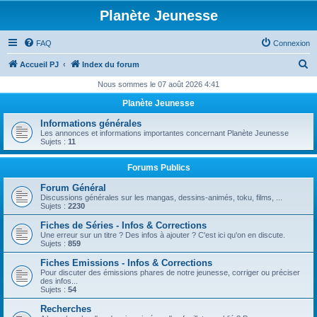
Planète Jeunesse
FAQ
Connexion
R
Accueil PJ
Index du forum
e
Nous sommes le 07 août 2026 4:41
c
Planète Jeunesse
h
Informations générales
e
Les annonces et informations importantes concernant Planète Jeunesse
Sujets :
11
r
c
Forums Publics
h
Forum Général
Discussions générales sur les mangas, dessins-animés, toku, films, ...
e
Sujets :
2230
r
Fiches de Séries - Infos & Corrections
Une erreur sur un titre ? Des infos à ajouter ? C'est ici qu'on en discute.
Sujets :
859
Fiches Emissions - Infos & Corrections
Pour discuter des émissions phares de notre jeunesse, corriger ou préciser
des infos...
Sujets :
54
Recherches