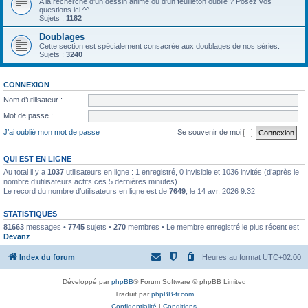
A la recherche d'un dessin animé ou d'un feuilleton oublié ? Posez vos
questions ici ^^
Sujets :
1182
Doublages
Cette section est spécialement consacrée aux doublages de nos séries.
Sujets :
3240
CONNEXION
Nom d’utilisateur :
Mot de passe :
J’ai oublié mon mot de passe
Se souvenir de moi
QUI EST EN LIGNE
Au total il y a
1037
utilisateurs en ligne : 1 enregistré, 0 invisible et 1036 invités (d’après le
nombre d’utilisateurs actifs ces 5 dernières minutes)
Le record du nombre d’utilisateurs en ligne est de
7649
, le 14 avr. 2026 9:32
STATISTIQUES
81663
messages •
7745
sujets •
270
membres • Le membre enregistré le plus récent est
Devanz
.
Index du forum
Heures au format
UTC+02:00
Développé par
phpBB
® Forum Software © phpBB Limited
Traduit par
phpBB-fr.com
Confidentialité
|
Conditions