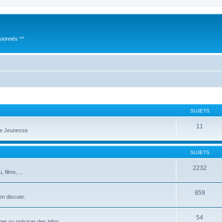
sionnés ^^
SUJETS
11
te Jeunesse
SUJETS
2232
films, ...
859
 en discute.
54
er ou préciser des infos...