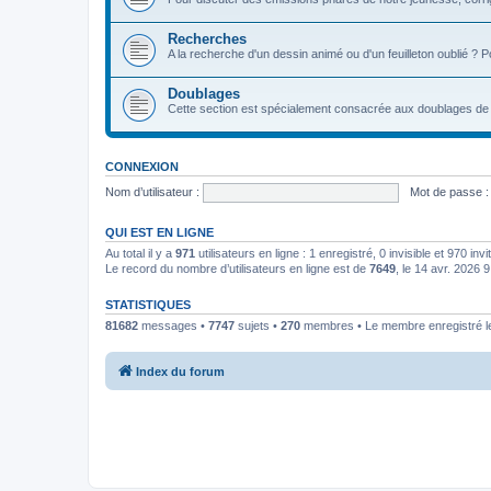
Recherches
A la recherche d'un dessin animé ou d'un feuilleton oublié ? 
Doublages
Cette section est spécialement consacrée aux doublages de 
CONNEXION
Nom d’utilisateur :
Mot de passe :
QUI EST EN LIGNE
Au total il y a
971
utilisateurs en ligne : 1 enregistré, 0 invisible et 970 in
Le record du nombre d’utilisateurs en ligne est de
7649
, le 14 avr. 2026 
STATISTIQUES
81682
messages •
7747
sujets •
270
membres • Le membre enregistré le
Index du forum