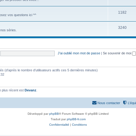
1182
Posez vos questions ici ^^
3240
nos séries.
J’ai oublié mon mot de passe
|
Se souvenir de moi
vités (d’après le nombre d’utilisateurs actifs ces 5 dernières minutes)
9:32
 plus récent est
Devanz
.
Nous contacter
L’équ
Développé par
phpBB
® Forum Software © phpBB Limited
Traduit par
phpBB-fr.com
Confidentialité
|
Conditions