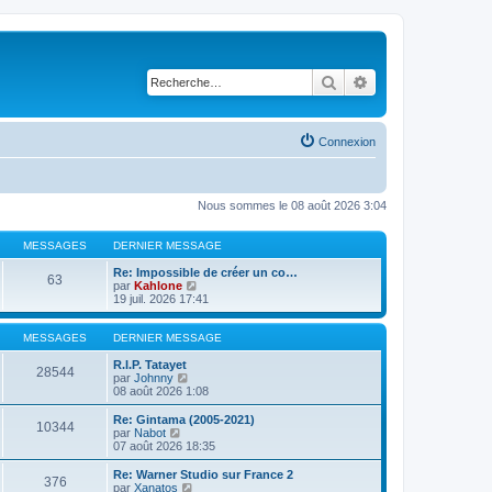
Rechercher
Recherche avancé
Connexion
Nous sommes le 08 août 2026 3:04
MESSAGES
DERNIER MESSAGE
Re: Impossible de créer un co…
63
V
par
Kahlone
o
19 juil. 2026 17:41
i
r
l
MESSAGES
DERNIER MESSAGE
e
d
R.I.P. Tatayet
28544
V
e
par
Johnny
o
r
08 août 2026 1:08
i
n
r
i
Re: Gintama (2005-2021)
10344
l
e
V
par
Nabot
e
r
o
07 août 2026 18:35
d
m
i
e
e
r
Re: Warner Studio sur France 2
376
r
s
l
V
par
Xanatos