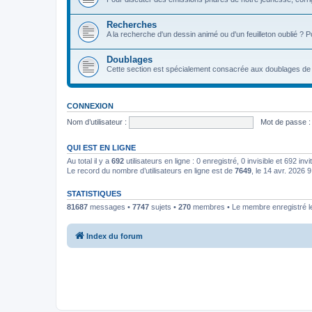
Recherches
A la recherche d'un dessin animé ou d'un feuilleton oublié ? 
Doublages
Cette section est spécialement consacrée aux doublages de 
CONNEXION
Nom d’utilisateur :
Mot de passe :
QUI EST EN LIGNE
Au total il y a
692
utilisateurs en ligne : 0 enregistré, 0 invisible et 692 in
Le record du nombre d’utilisateurs en ligne est de
7649
, le 14 avr. 2026 
STATISTIQUES
81687
messages •
7747
sujets •
270
membres • Le membre enregistré le
Index du forum