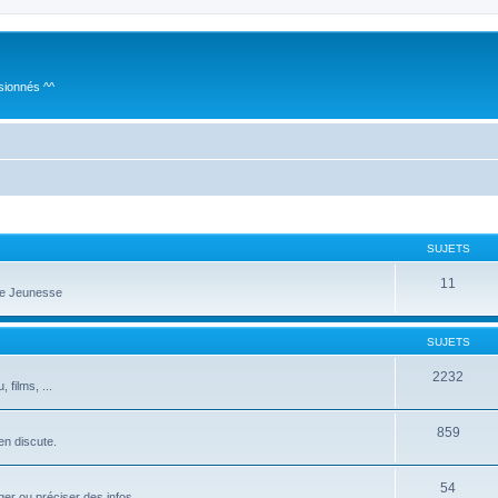
sionnés ^^
SUJETS
11
te Jeunesse
SUJETS
2232
films, ...
859
 en discute.
54
er ou préciser des infos...