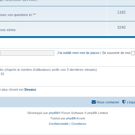
1182
Posez vos questions ici ^^
3240
nos séries.
J’ai oublié mon mot de passe
|
Se souvenir de moi
vités (d’après le nombre d’utilisateurs actifs ces 5 dernières minutes)
9:32
 plus récent est
Devanz
.
Nous contacter
L’équ
Développé par
phpBB
® Forum Software © phpBB Limited
Traduit par
phpBB-fr.com
Confidentialité
|
Conditions