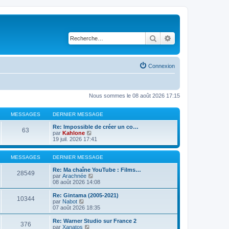
Rechercher
Recherche avancé
Connexion
Nous sommes le 08 août 2026 17:15
MESSAGES
DERNIER MESSAGE
Re: Impossible de créer un co…
63
V
par
Kahlone
o
19 juil. 2026 17:41
i
r
l
MESSAGES
DERNIER MESSAGE
e
d
Re: Ma chaîne YouTube : Films…
28549
e
V
par
Arachnée
r
o
08 août 2026 14:08
n
i
i
r
Re: Gintama (2005-2021)
10344
e
l
V
par
Nabot
r
e
o
07 août 2026 18:35
m
d
i
e
e
r
Re: Warner Studio sur France 2
376
s
r
l
V
par
Xanatos