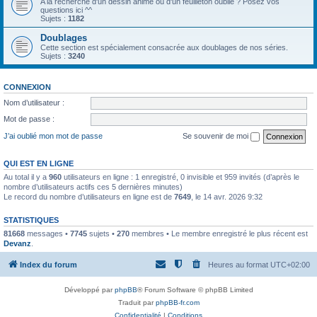
A la recherche d'un dessin animé ou d'un feuilleton oublié ? Posez vos
questions ici ^^
Sujets :
1182
Doublages
Cette section est spécialement consacrée aux doublages de nos séries.
Sujets :
3240
CONNEXION
Nom d’utilisateur :
Mot de passe :
J’ai oublié mon mot de passe
Se souvenir de moi
QUI EST EN LIGNE
Au total il y a
960
utilisateurs en ligne : 1 enregistré, 0 invisible et 959 invités (d’après le
nombre d’utilisateurs actifs ces 5 dernières minutes)
Le record du nombre d’utilisateurs en ligne est de
7649
, le 14 avr. 2026 9:32
STATISTIQUES
81668
messages •
7745
sujets •
270
membres • Le membre enregistré le plus récent est
Devanz
.
Index du forum
Heures au format
UTC+02:00
Développé par
phpBB
® Forum Software © phpBB Limited
Traduit par
phpBB-fr.com
Confidentialité
|
Conditions