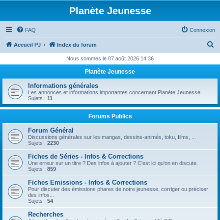
Planète Jeunesse
FAQ
Connexion
R
Accueil PJ
Index du forum
e
Nous sommes le 07 août 2026 14:36
c
Planète Jeunesse
h
Informations générales
e
Les annonces et informations importantes concernant Planète Jeunesse
Sujets :
11
r
c
Forums Publics
h
Forum Général
Discussions générales sur les mangas, dessins-animés, toku, films, ...
e
Sujets :
2230
r
Fiches de Séries - Infos & Corrections
Une erreur sur un titre ? Des infos à ajouter ? C'est ici qu'on en discute.
Sujets :
859
Fiches Emissions - Infos & Corrections
Pour discuter des émissions phares de notre jeunesse, corriger ou préciser
des infos...
Sujets :
54
Recherches