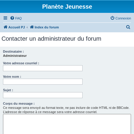
Planète Jeunesse
FAQ
Connexion
R
Accueil PJ
Index du forum
e
Contacter un administrateur du forum
c
h
Destinataire :
Administrateur
e
r
Votre adresse courriel :
c
Votre nom :
h
e
Sujet :
r
Corps du message :
Ce message sera envoyé au format texte, ne pas inclure de code HTML ni de BBCode.
L’adresse de réponse à ce message sera votre adresse courriel.