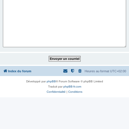
Index du forum
Heures au format
UTC+02:00
Développé par
phpBB
® Forum Software © phpBB Limited
Traduit par
phpBB-fr.com
Confidentialité
|
Conditions