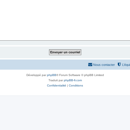
Nous contacter
L’équ
Développé par
phpBB
® Forum Software © phpBB Limited
Traduit par
phpBB-fr.com
Confidentialité
|
Conditions