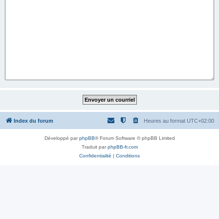
Index du forum
Heures au format
UTC+02:00
Développé par
phpBB
® Forum Software © phpBB Limited
Traduit par
phpBB-fr.com
Confidentialité
|
Conditions