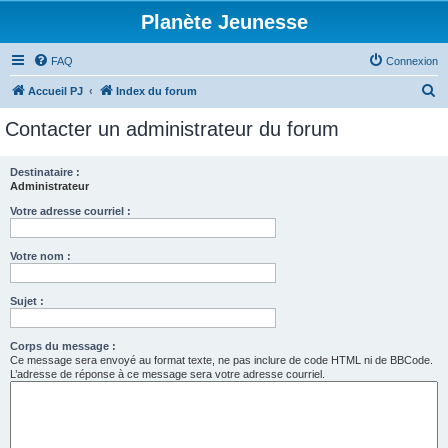
Planète Jeunesse
FAQ
Connexion
R
Accueil PJ
Index du forum
e
Contacter un administrateur du forum
c
h
Destinataire :
Administrateur
e
r
Votre adresse courriel :
c
Votre nom :
h
e
Sujet :
r
Corps du message :
Ce message sera envoyé au format texte, ne pas inclure de code HTML ni de BBCode.
L’adresse de réponse à ce message sera votre adresse courriel.