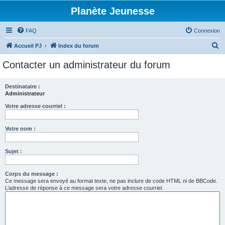
Planète Jeunesse
FAQ
Connexion
R
Accueil PJ
Index du forum
e
Contacter un administrateur du forum
c
h
Destinataire :
Administrateur
e
r
Votre adresse courriel :
c
Votre nom :
h
e
Sujet :
r
Corps du message :
Ce message sera envoyé au format texte, ne pas inclure de code HTML ni de BBCode.
L’adresse de réponse à ce message sera votre adresse courriel.