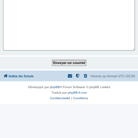
Index du forum
Heures au format
UTC+02:00
Développé par
phpBB
® Forum Software © phpBB Limited
Traduit par
phpBB-fr.com
Confidentialité
|
Conditions