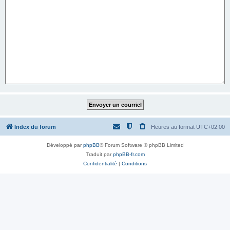
Index du forum
Heures au format
UTC+02:00
Développé par
phpBB
® Forum Software © phpBB Limited
Traduit par
phpBB-fr.com
Confidentialité
|
Conditions