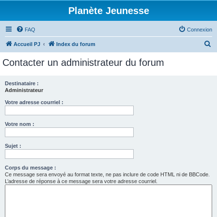
Planète Jeunesse
FAQ
Connexion
R
Accueil PJ
Index du forum
e
Contacter un administrateur du forum
c
h
Destinataire :
Administrateur
e
r
Votre adresse courriel :
c
Votre nom :
h
e
Sujet :
r
Corps du message :
Ce message sera envoyé au format texte, ne pas inclure de code HTML ni de BBCode.
L’adresse de réponse à ce message sera votre adresse courriel.