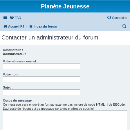
Planète Jeunesse
FAQ
Connexion
R
Accueil PJ
Index du forum
e
Contacter un administrateur du forum
c
h
Destinataire :
Administrateur
e
r
Votre adresse courriel :
c
Votre nom :
h
e
Sujet :
r
Corps du message :
Ce message sera envoyé au format texte, ne pas inclure de code HTML ni de BBCode.
L’adresse de réponse à ce message sera votre adresse courriel.