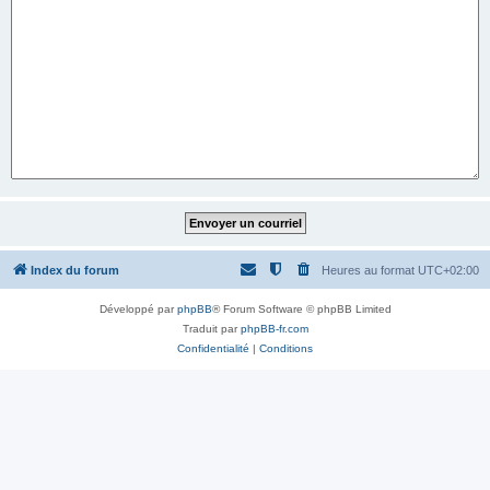
Index du forum
Heures au format
UTC+02:00
Développé par
phpBB
® Forum Software © phpBB Limited
Traduit par
phpBB-fr.com
Confidentialité
|
Conditions