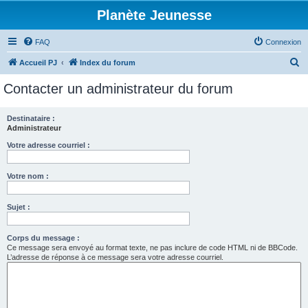
Planète Jeunesse
FAQ
Connexion
R
Accueil PJ
Index du forum
e
Contacter un administrateur du forum
c
h
Destinataire :
Administrateur
e
r
Votre adresse courriel :
c
Votre nom :
h
e
Sujet :
r
Corps du message :
Ce message sera envoyé au format texte, ne pas inclure de code HTML ni de BBCode.
L’adresse de réponse à ce message sera votre adresse courriel.