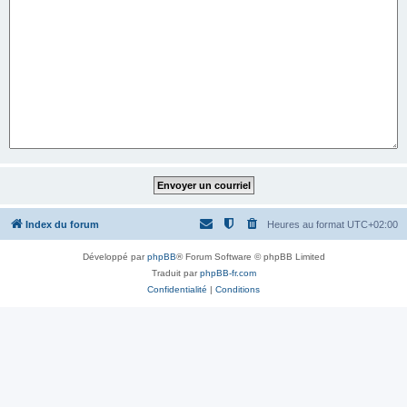
Index du forum
Heures au format
UTC+02:00
Développé par
phpBB
® Forum Software © phpBB Limited
Traduit par
phpBB-fr.com
Confidentialité
|
Conditions