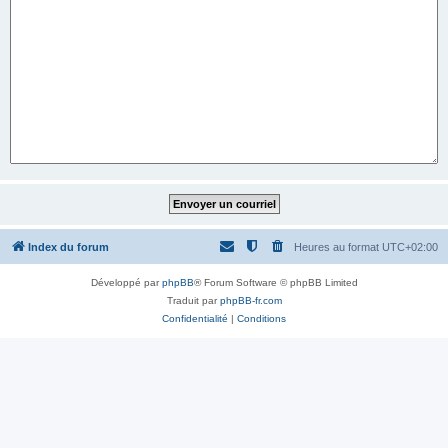
Index du forum
Heures au format
UTC+02:00
Développé par
phpBB
® Forum Software © phpBB Limited
Traduit par
phpBB-fr.com
Confidentialité
|
Conditions