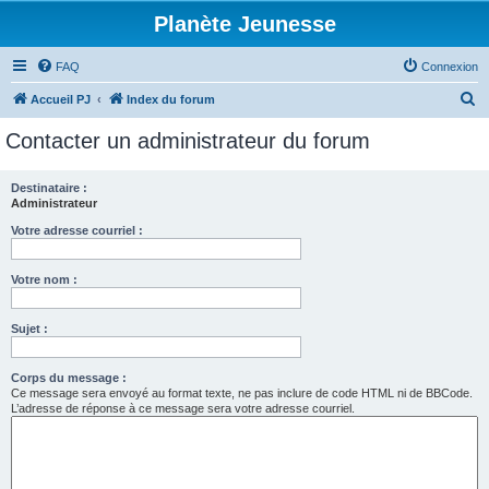
Planète Jeunesse
FAQ
Connexion
R
Accueil PJ
Index du forum
e
Contacter un administrateur du forum
c
h
Destinataire :
Administrateur
e
r
Votre adresse courriel :
c
Votre nom :
h
e
Sujet :
r
Corps du message :
Ce message sera envoyé au format texte, ne pas inclure de code HTML ni de BBCode.
L’adresse de réponse à ce message sera votre adresse courriel.