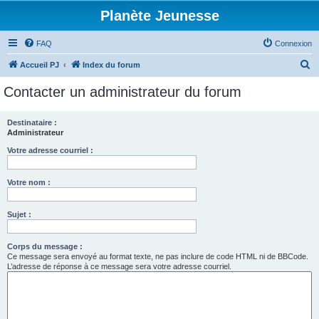
Planète Jeunesse
FAQ
Connexion
R
Accueil PJ
Index du forum
e
Contacter un administrateur du forum
c
h
Destinataire :
Administrateur
e
r
Votre adresse courriel :
c
Votre nom :
h
e
Sujet :
r
Corps du message :
Ce message sera envoyé au format texte, ne pas inclure de code HTML ni de BBCode.
L’adresse de réponse à ce message sera votre adresse courriel.