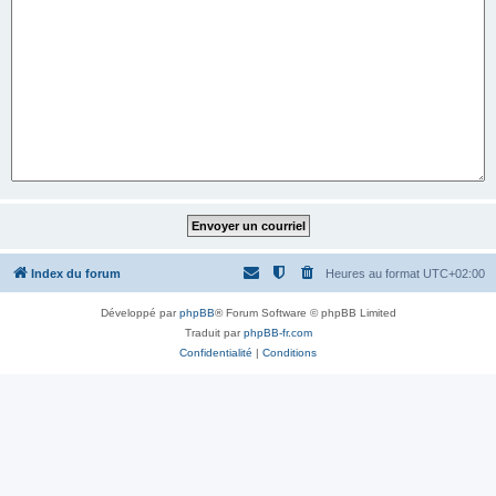
Index du forum
Heures au format
UTC+02:00
Développé par
phpBB
® Forum Software © phpBB Limited
Traduit par
phpBB-fr.com
Confidentialité
|
Conditions