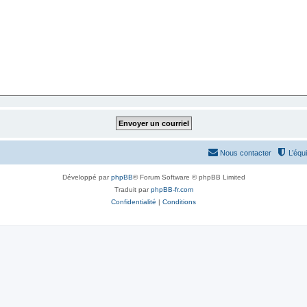
Nous contacter
L’équ
Développé par
phpBB
® Forum Software © phpBB Limited
Traduit par
phpBB-fr.com
Confidentialité
|
Conditions