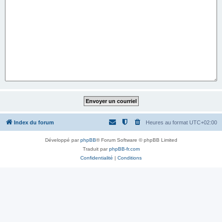
Index du forum
Heures au format
UTC+02:00
Développé par
phpBB
® Forum Software © phpBB Limited
Traduit par
phpBB-fr.com
Confidentialité
|
Conditions