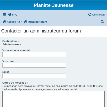
Planète Jeunesse
FAQ
Connexion
R
Accueil PJ
Index du forum
e
Contacter un administrateur du forum
c
h
Destinataire :
Administrateur
e
r
Votre adresse courriel :
c
Votre nom :
h
e
Sujet :
r
Corps du message :
Ce message sera envoyé au format texte, ne pas inclure de code HTML ni de BBCode.
L’adresse de réponse à ce message sera votre adresse courriel.